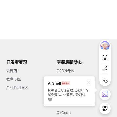
开发者变现
掌握最新动态
云商店
CSDN专区
教育专区
知乎
AI Shell
企业通用专区
开源中国
自然语言对话管理云资源，专
属免费Token额度，欢迎试
51CTO
用！
今日头条
GitCode