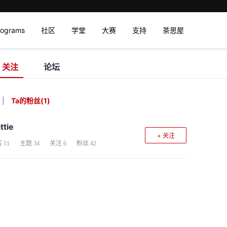
rograms
社区
学堂
大赛
支持
茶思屋
关注
论坛
|
Ta的粉丝
(
1
)
ttie
+ 关注
客
11
主题
34
关注
6
粉丝
42