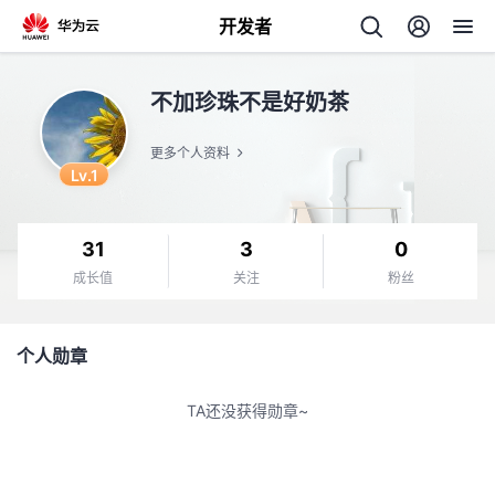
开发者
返
不加珍珠不是好奶茶
回
更多个人资料
Lv.1
31
3
0
个
成长值
关注
粉丝
我
人
个人勋章
的
主
TA还没获得勋章~
开
页
发