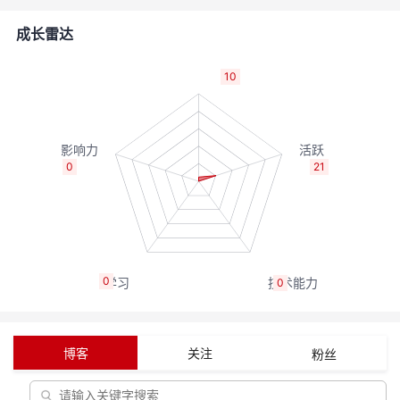
者
成长雷达
我
10
的
我
博
的
我
0
21
客
论
的
我
坛
圈
的
我
0
0
子
直
的
我
我
播
活
的
博客
关注
粉丝
我
动
关
的