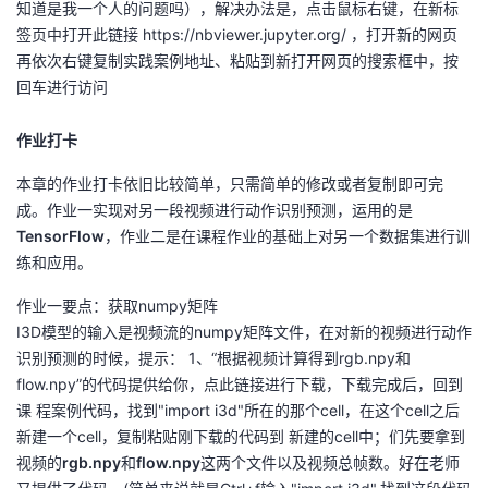
知道是我一个人的问题吗），解决办法是，点击鼠标右键，在新标
我
注
的
开
签页中打开此链接 https://nbviewer.jupyter.org/ ，打开新的网页
再依次右键复制实践案例地址、粘贴到新打开网页的搜索框中，按
的
Programs
发
回车进行访问
支
者
作业打卡
持
学
本章的作业打卡依旧比较简单，只需简单的修改或者复制即可完
成。作业一实现对另一段视频进行动作识别预测，运用的是
我
TensorFlow
，作业二是在课程作业的基础上对另一个数据集进行训
堂
练和应用。
的
我
我
作业一要点：获取numpy矩阵
I3D模型的输入是视频流的numpy矩阵文件，在对新的视频进行动作
技
的
的
我
识别预测的时候，提示： 1、“根据视频计算得到rgb.npy和
flow.npy”的代码提供给你，点此链接进行下载，下载完成后，回到
术
云
课
的
我
课 程案例代码，找到"import i3d"所在的那个cell，在这个cell之后
新建一个cell，复制粘贴刚下载的代码到 新建的cell中；们先要拿到
支
声
程
认
的
我
视频的
rgb.npy
和
flow.npy
这两个文件以及视频总帧数。好在老师