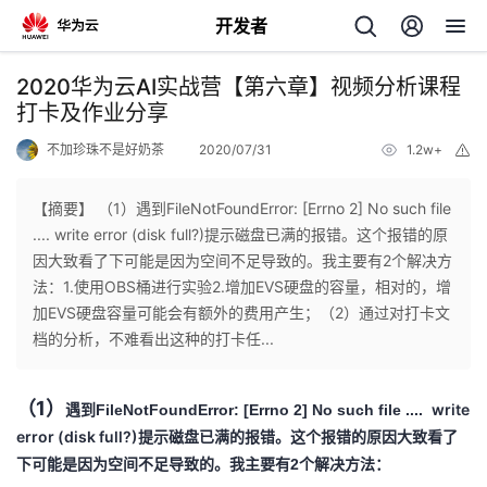
开发者
返
2020华为云AI实战营【第六章】视频分析课程
回
打卡及作业分享
不加珍珠不是好奶茶
2020/07/31
1.2w+
举
报
【摘要】 （1）遇到FileNotFoundError: [Errno 2] No such file
.... write error (disk full?)提示磁盘已满的报错。这个报错的原
个
因大致看了下可能是因为空间不足导致的。我主要有2个解决方
法：1.使用OBS桶进行实验2.增加EVS硬盘的容量，相对的，增
我
人
加EVS硬盘容量可能会有额外的费用产生；（2）通过对打卡文
档的分析，不难看出这种的打卡任...
的
主
（1）
write
遇到FileNotFoundError: [Errno 2] No such file ....
开
页
error (disk full?)
提示磁盘已满
的报错。这个报错的原因大致看了
下可能是因为空间不足导致的。我主要有2个解决方法：
发