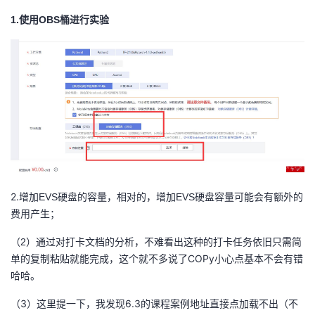
1.
使用OBS桶进行实验
者
我
的
我
博
的
我
客
论
的
我
坛
圈
的
我
2.
增加EVS硬盘的容量，相对的，增加EVS硬盘容量可能会有额外的
费用产生；
子
直
的
我
通过对打卡文档的分析，不难看出这种的打卡任务依旧只需简
（2）
单的复制粘贴就能完成，这个就不多说了COPy小心点基本不会有错
我
播
活
的
哈哈。
我
动
关
的
（3）这里提一下，我发现6.3的课程案例地址直接点加载不出（不