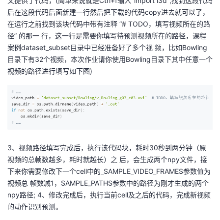
又提供了代码，(简单来说就是Ctrl+f输入
"import i3d",找到这段代码
持
建
证
实
的
后在这段代码后面新建一行然后把下载的代码copy进去就可以了，
在运行之前找到该块代码中带有注释 “# TODO，填写视频所在的路
议
验
收
径” 的那一 行，这一行是需要你填写待预测视频所在的路径，课程
案例dataset_subset目录中已经准备好了多个视 频，比如Bowling
藏
目录下有32个视频，本次作业请你使用Bowling目录下其中任意一个
视频的路径进行填写如下图
)
3、视频路径填写完成后，执行该代码块，耗时30秒到两分钟（原
视频的总帧数越多，耗时就越长）之 后，会生成两个npy文件，接
下来你需要修改下一个cell中的_SAMPLE_VIDEO_FRAMES参数值为
视频总 帧数减1，SAMPLE_PATHS参数中的路径为刚才生成的两个
npy路径; 4、修改完成后，执行当前cell及之后的代码，完成新视频
的动作识别预测。