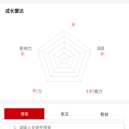
者
成长雷达
我
0
的
我
博
的
我
0
0
客
论
的
我
坛
圈
的
我
0
0
子
直
的
我
我
播
活
的
博客
关注
粉丝
我
动
关
的