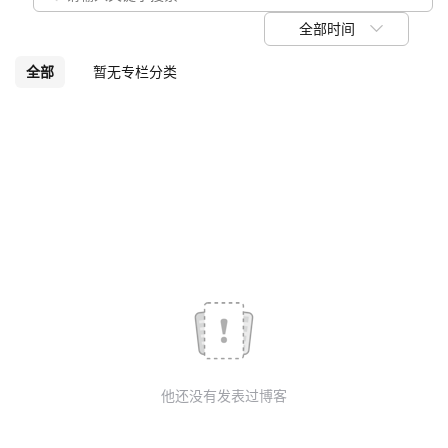
我
注
的
开
全部时间
的
Programs
发
全部
暂无专栏分类
支
者
持
学
我
堂
的
我
我
技
的
的
我
术
云
课
的
我
他还没有发表过博客
支
声
程
认
的
我