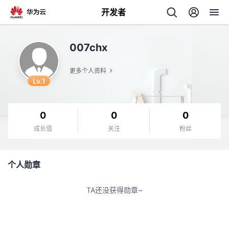
开发者
返
007chx
回
更多个人资料
Lv.1
0
0
0
个
成长值
关注
粉丝
我
人
个人勋章
的
主
TA还没获得勋章~
开
页
发