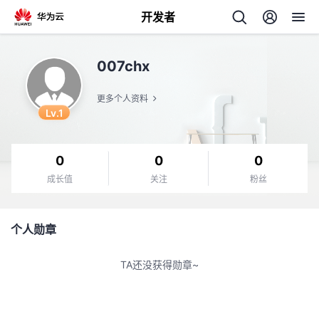
开发者
返
007chx
回
更多个人资料
Lv.1
0
0
0
个
成长值
关注
粉丝
我
人
个人勋章
的
主
TA还没获得勋章~
开
页
发