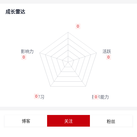
者
成长雷达
我
0
的
我
博
的
我
0
0
客
论
的
我
坛
圈
的
我
0
0
子
直
的
我
我
播
活
的
博客
关注
粉丝
我
动
关
的