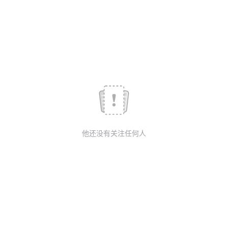
我
注
的
开
的
Programs
发
支
者
持
学
我
堂
他还没有关注任何人
的
我
我
技
的
的
我
术
云
课
的
我
支
声
程
认
的
我