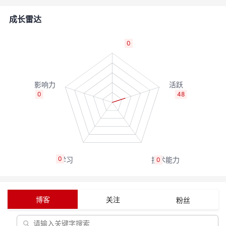
者
成长雷达
我
0
的
我
博
的
我
0
48
客
论
的
我
坛
圈
的
我
0
0
子
直
的
我
我
播
活
的
博客
关注
粉丝
我
动
关
的