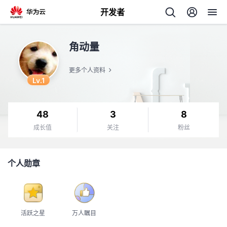
开发者
返
角动量
回
更多个人资料
Lv.1
48
3
8
个
成长值
关注
粉丝
我
人
个人勋章
的
主
开
页
活跃之星
万人瞩目
发