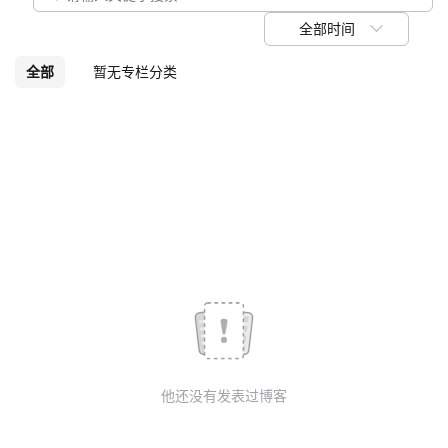
我
注
的
开
全部时间
的
Programs
发
全部
暂无专栏分类
支
者
持
学
我
堂
的
我
我
技
的
的
我
术
云
课
的
我
他还没有发表过博客
支
声
程
认
的
我