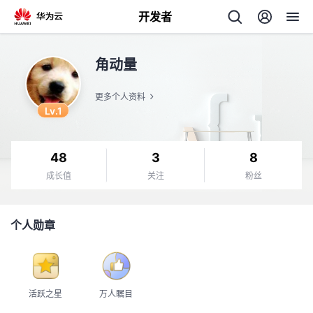
开发者
返
角动量
回
更多个人资料
Lv.1
48
3
8
个
成长值
关注
粉丝
我
人
个人勋章
我
的
主
我
的
开
页
活跃之星
万人瞩目
我
的
开
发