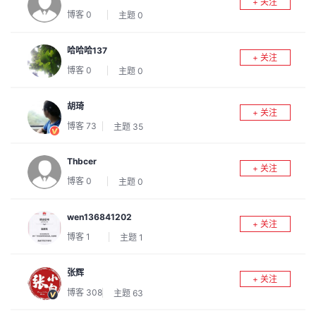
+ 关注
议
注
验
收
博客
0
主题
0
藏
哈哈哈137
+ 关注
博客
0
主题
0
胡琦
+ 关注
博客
73
主题
35
Thbcer
+ 关注
博客
0
主题
0
wen136841202
+ 关注
博客
1
主题
1
张辉
+ 关注
博客
308
主题
63