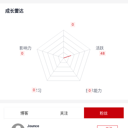
的
Programs
发
者
成长雷达
支
者
我
0
持
学
的
我
我
堂
博
的
我
0
48
的
我
客
论
的
我
我
技
的
坛
圈
的
我
的
我
0
0
术
云
子
直
的
我
课
的
我
支
声
播
活
的
程
认
的
我
博客
关注
粉丝
持
建
动
关
证
实
的
Jounce