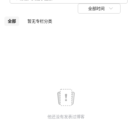
议
注
验
收
全部时间
藏
全部
暂无专栏分类
他还没有发表过博客