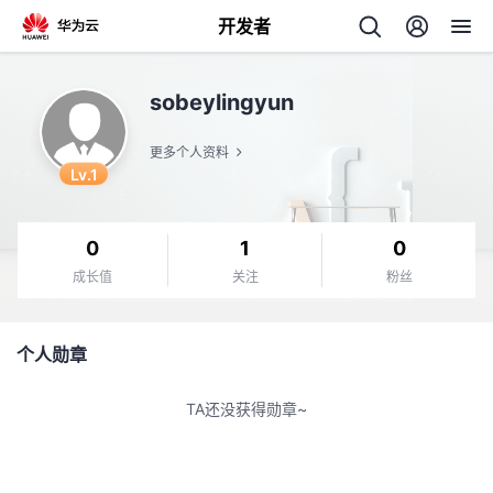
开发者
返
sobeylingyun
回
更多个人资料
Lv.1
0
1
0
个
成长值
关注
粉丝
我
人
个人勋章
我
的
主
TA还没获得勋章~
我
的
开
页
我
的
开
发