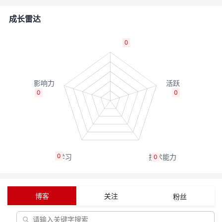
的
Programs
发
者
成长雷达
支
者
我
0
持
学
的
我
我
堂
博
的
我
0
0
的
我
客
论
的
我
我
技
的
坛
圈
的
我
的
我
0
0
术
云
子
直
的
我
课
的
我
支
声
播
活
的
程
认
的
我
博客
关注
粉丝
持
建
动
关
证
实
的