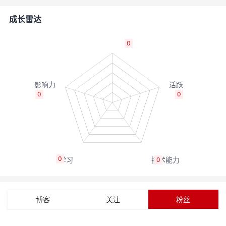
者
成长雷达
我
0
的
我
博
的
我
0
0
客
论
的
我
坛
圈
的
我
0
0
子
直
的
我
我
播
活
的
博客
关注
粉丝
我
动
关
的