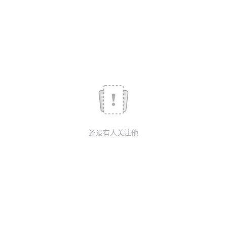
我
注
的
开
的
Programs
发
支
者
持
学
我
堂
还没有人关注他
的
我
我
技
的
的
我
术
云
课
的
我
支
声
程
认
的
我