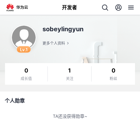
开发者
返
sobeylingyun
回
更多个人资料
Lv.1
0
1
0
个
成长值
关注
粉丝
我
人
个人勋章
的
主
TA还没获得勋章~
开
页
发