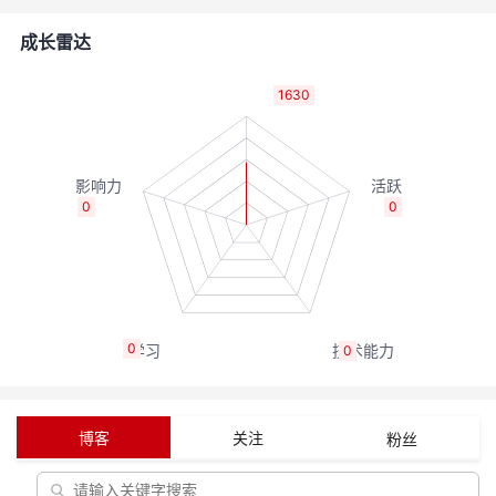
的
Programs
发
者
成长雷达
支
者
我
1630
持
学
的
我
我
堂
博
的
我
0
0
的
我
客
论
的
我
我
技
的
坛
圈
的
我
的
我
0
0
术
云
子
直
的
我
课
的
我
支
声
播
活
的
程
认
的
我
博客
关注
粉丝
持
建
动
关
证
实
的