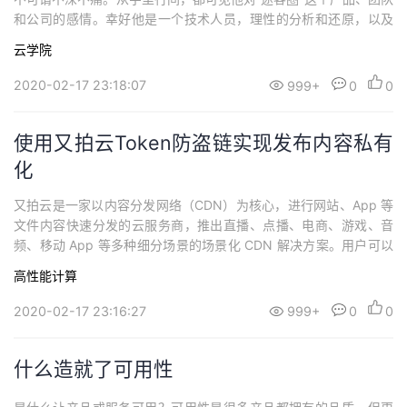
和公司的感情。幸好他是一个技术人员，理性的分析和还原，以及
对技术的追求让本书有很多值得借鉴的干货。作者的背景并非互联
云学院
网，而是很多人不知道的电信行业公司，七年时间，已经进入管理
岗位。于此情况创业，风险不可谓不大。但怎么说呢，每个技术人
2020-02-17 23:18:07
999+
0
0
员都有自己打造产品的梦，再加上一枪热爱，就...
使用又拍云Token防盗链实现发布内容私有
化
又拍云是一家以内容分发网络（CDN）为核心，进行网站、App 等
文件内容快速分发的云服务商，推出直播、点播、电商、游戏、音
频、移动 App 等多种细分场景的场景化 CDN 解决方案。用户可以
使用又拍云来加速分发保存在又拍云存储空间里的文档、图片、音
高性能计算
视频等文件。很多用户向自己的终端用户提供内容分发时，希望能
够：只允许特定用户下载保证传输的数据安全杜绝额外的流量成本
2020-02-17 23:16:27
999+
0
0
随着需求的加深，用户还希望能够...
什么造就了可用性