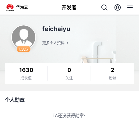
开发者
返
feichaiyu
回
更多个人资料
Lv.5
1630
0
2
个
成长值
关注
粉丝
我
人
个人勋章
我
的
主
TA还没获得勋章~
我
的
开
页
我
的
开
发