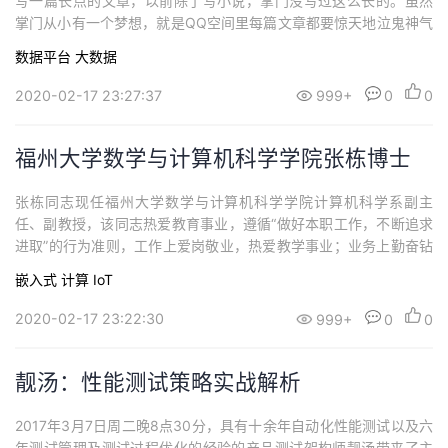
写一篇长点的文章，以前除了写小说，掌门没写过这么长的。虽然
掌门从小有一个梦想，就是QQ空间里每篇文章都要惊天地泣鬼神气
冲霄汉响遏白云，可是十年来不长水平光长肉，此时此刻，白头搔
数据平台
大数据
更短，还请大家看到文末，谢谢。一、“互联网行业”不存在首先，问
一个问题吧。作为一名产品经理、UX设计师或Web开发人员，你认
2020-02-17 23:27:37
999+
0
0
为自己在什么行业工作？——互联网行业...
福州大学数学与计算机科学学院张栋博士
张栋同志现任福州大学数学与计算机科学学院计算机科学系副主
任、副教授，该同志热爱教育事业，遵循“做好本职工作，不断追求
进取”的行为准则，工作上爱岗敬业，热爱教学事业；业务上勤奋钻
研，且以身作则，为人师表，教书育人，具有良好的师德风范和职
嵌入式
计算
IoT
业道德。曾获得“福州大学教学优秀奖”、“福州大学教学成果奖”等荣
誉和成果。爱岗敬业，不断进取2010年，张栋博士毕业刚刚来到福
2020-02-17 23:22:30
999+
0
0
州大学，作为一名从“校园”走进“校...
靓汤：性能测试策略实战解析
2017年3月7日周二晚8点30分，具有十余年自动化性能测试以及六
年测试管理及测试过程优化的经验的产品测试架构师靓汤带来了主