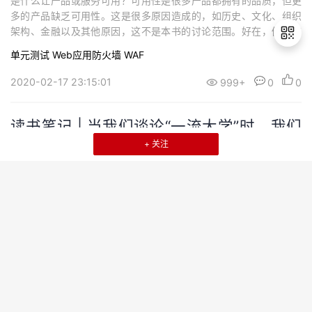
是什么让产品或服务可用？可用性是很多产品都拥有的品质，但更
多的产品缺乏可用性。这是很多原因造成的，如历史、文化、组织
架构、金融以及其他原因，这不是本书的讨论范围。好在，仍然有
一些通用并可靠的方法可以来评估哪些设计是可用的，哪些不是，
单元测试
Web应用防火墙 WAF
并且评判怎样优化设计可以让一个产品具有良好的可用性，让产品
足以在市场立足甚至蓬勃发展。看上去似乎很难知道是什么造就了
2020-02-17 23:15:01
999+
0
0
退
可用性，因为除非你有一个突破性的可用性范例，可...
出
登
读书笔记 | 当我们谈论“一流大学”时，我们
录
在谈论什么——《大学之路：陪女儿在美国
+ 关注
选大学》
一所好的大学，应该扮演四个角色。· 首先，它是培养人才的地方，
将那些有潜力有志向的年轻人培养成对未来社会有贡献的人；· 第
二，它是一个研究的中心，引领世界科技的发展，并且会对一个国
家、一个地区产生积极正面的影响；· 第三，它是一个新思想、新文
5G教育
化的发源地，能推动社会的进步；· 第四，它是年轻人的家，是他们
度过人生最好时光的地方。当许多聪明、求知欲强、具有同情心而
2020-02-17 23:12:19
999+
0
0
又目光敏锐的年轻人聚集一起时，即...
读书笔记 | 原来你是这样的硅谷——《硅谷