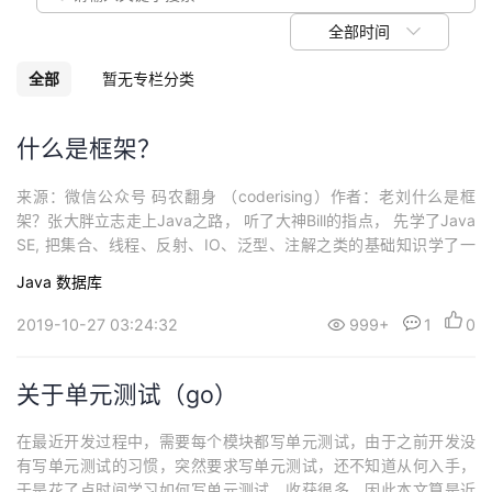
议
注
验
收
全部时间
藏
全部
暂无专栏分类
什么是框架？
来源：微信公众号 码农翻身 （coderising）作者：老刘什么是框
架？张大胖立志走上Java之路， 听了大神Bill的指点， 先学了Java
SE, 把集合、线程、反射、IO、泛型、注解之类的基础知识学了一
遍， 在Bill的严厉督促下，写了大量的代码。然后开始学Web基础，
Java
数据库
什么Http, html, javascript , css , servlet, jsp , tomcat ......
2019-10-27 03:24:32
999+
1
0
关于单元测试（go）
在最近开发过程中，需要每个模块都写单元测试，由于之前开发没
有写单元测试的习惯，突然要求写单元测试，还不知道从何入手，
于是花了点时间学习如何写单元测试，收获很多，因此本文算是近