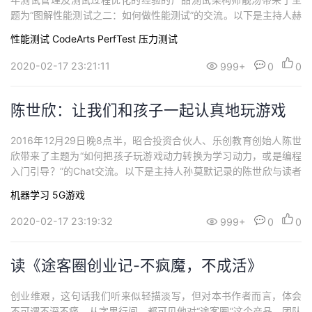
题为“图解性能测试之二：如何做性能测试”的交流。以下是主持人赫
阳整理的实录，记录下了本场Chat的精彩片段。问：订单交易类的
性能测试 CodeArts PerfTest
压力测试
如何做全链路压测？答：这是一个大问题，有很多要聊的。首先解
释一下全链路压测：全链路压力测试是2013年阿里提出来的。之前
2020-02-17 23:21:11
999+
0
0
压力测试主要是：线下模拟单...
陈世欣：让我们和孩子一起认真地玩游戏
2016年12月29日晚8点半，昭合投资合伙人、乐创教育创始人陈世
欣带来了主题为“如何把孩子玩游戏动力转换为学习动力，或是编程
入门引导？”的Chat交流。以下是主持人孙莫默记录的陈世欣与读者
之间交流的精彩片段。问：我家小男孩今年十岁上四年级，从小就
机器学习
5G游戏
接触游戏，机龄大概有七年了，我老公也经常玩，所以孩子玩的都
是角色类和枪机类游戏比较多，最近两年比较喜欢玩“我的世界”。他
2020-02-17 23:19:32
999+
0
0
说他想以后自己开发游戏。我...
读《途客圈创业记-不疯魔，不成活》
创业维艰，这句话我们听来似轻描淡写，但对本书作者而言，体会
不可谓不深不痛。从字里行间，都可见他对“途客圈”这个产品、团队