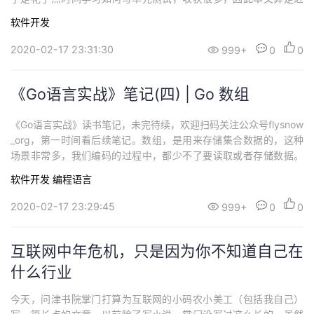
期学习单元测试的总结，主要有以下4个方面：1 单元测试的定义首
软件开发
先看看什么是单元测试(unit testing)，单元测试是将开发人员编写
的一个完整的类、子程序或者函数从完整的系统中隔离出来进行的
2020-02-17 23:31:30
999+
0
0
测试，一般由开发人员自己编...
《Go语言实战》笔记(四) | Go 数组
《Go语言实战》读书笔记，未完待续，欢迎扫码关注公众号flysnow
_org，第一时间看后续笔记。数组，是用来存储集合数据的，这种
场景非常多，我们编码的过程中，都少不了要读取或者存储数据。
当然除了数组之外，我们还有切片、Map映射等数据结构可以帮我
软件开发
编程语言
们存储数据，但是数组是它们的基础。内部实现要想更清晰的了解
数组，我们得了解它的内部实现。数组是长度固定的数据类型，必
2020-02-17 23:29:45
999+
0
0
须存储一段相同类型的元素，而且...
互联网中年危机，只是因为你不知道自己在
什么行业
今天，问津书院掌门打算为互联网的小码农小美工（包括我自己）