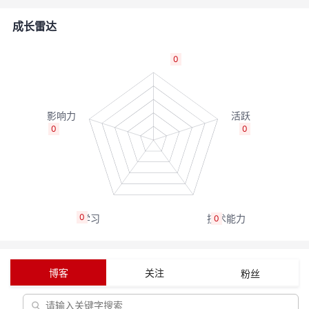
者
成长雷达
我
0
的
我
博
的
我
0
0
客
论
的
我
坛
圈
的
我
0
0
子
直
的
我
我
播
活
的
博客
关注
粉丝
我
动
关
的