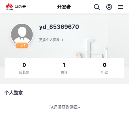
开发者
返
yd_85369670
回
更多个人资料
Lv.1
0
1
0
个
成长值
关注
粉丝
我
人
个人勋章
的
主
TA还没获得勋章~
开
页
发