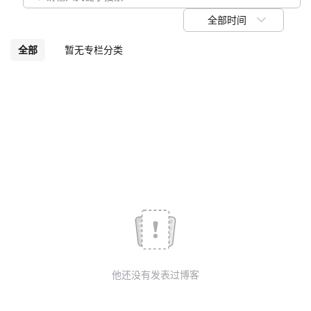
我
注
的
开
全部时间
的
Programs
发
全部
暂无专栏分类
支
者
持
学
我
堂
的
我
我
技
的
的
我
术
云
课
的
我
他还没有发表过博客
支
声
程
认
的
我