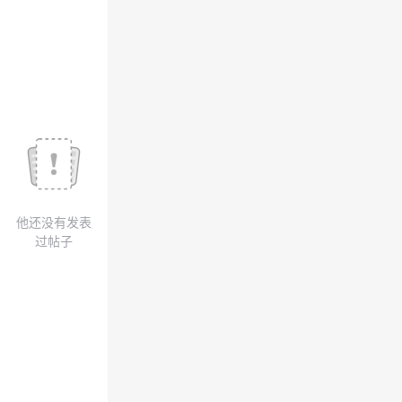
我
注
的
开
的
Programs
发
支
者
持
学
我
堂
他还没有发表
的
我
我
过帖子
技
的
的
我
术
云
课
的
我
支
声
程
认
的
我