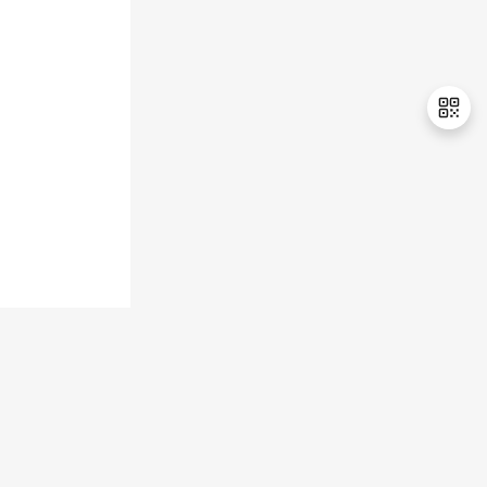
持
建
证
实
的
议
验
收
藏
退
出
登
录