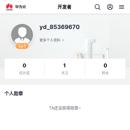
开发者
返
yd_85369670
回
更多个人资料
Lv.1
0
1
0
个
成长值
关注
粉丝
我
人
个人勋章
的
主
TA还没获得勋章~
开
页
发