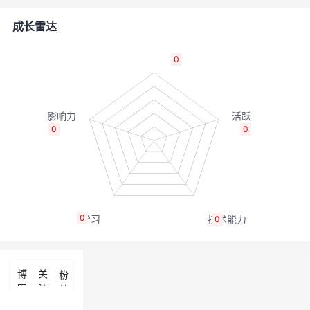
者
成长雷达
我
0
的
我
博
的
我
0
0
客
论
的
我
坛
圈
的
我
0
0
子
直
的
我
我
播
活
的
博
关
粉
客
注
丝
我
动
关
的