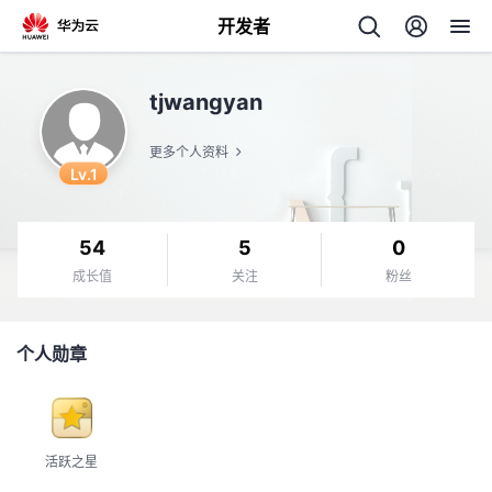
开发者
返
tjwangyan
回
更多个人资料
Lv.1
54
5
0
个
成长值
关注
粉丝
我
人
个人勋章
我
的
主
我
的
开
页
活跃之星
我
的
开
发