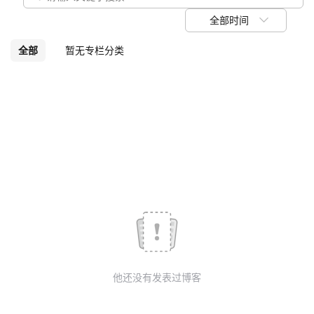
议
注
验
收
全部时间
藏
全部
暂无专栏分类
他还没有发表过博客