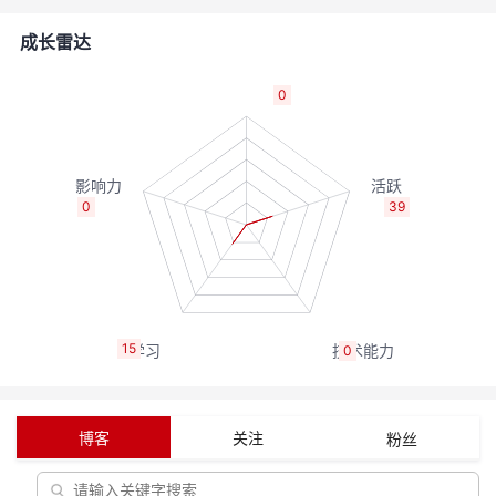
的
Programs
发
者
成长雷达
支
者
我
0
持
学
的
我
我
堂
博
的
我
0
39
的
我
客
论
的
我
我
技
的
坛
圈
的
我
的
我
15
0
术
云
子
直
的
我
课
的
我
支
声
播
活
的
程
认
的
我
博客
关注
粉丝
持
建
动
关
证
实
的