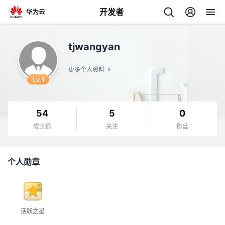
开发者
返
tjwangyan
回
更多个人资料
Lv.1
54
5
0
个
成长值
关注
粉丝
我
人
个人勋章
的
主
开
页
活跃之星
发