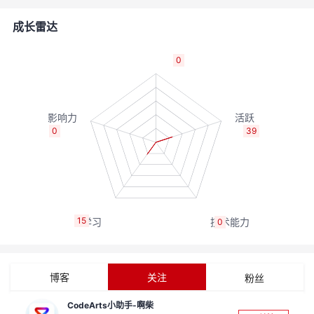
者
成长雷达
我
0
的
我
博
的
我
0
39
客
论
的
我
坛
圈
的
我
15
0
子
直
的
我
我
播
活
的
博客
关注
粉丝
我
动
关
的
CodeArts小助手-啊柴