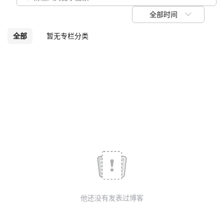
议
注
验
收
全部时间
藏
全部
暂无专栏分类
他还没有发表过博客