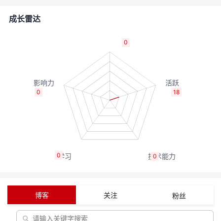
的
Programs
发
者
成长雷达
支
者
我
0
持
学
的
我
我
堂
博
的
我
0
18
的
我
客
论
的
我
我
技
的
坛
圈
的
我
的
我
0
0
术
云
子
直
的
我
课
的
我
支
声
播
活
的
程
认
的
我
博客
关注
粉丝
持
建
动
关
证
实
的