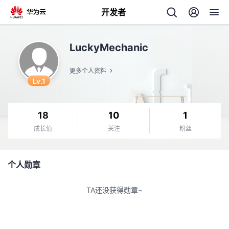
开发者
返
LuckyMechanic
回
更多个人资料
Lv.1
18
10
1
个
成长值
关注
粉丝
我
人
个人勋章
我
的
主
TA还没获得勋章~
我
的
开
页
我
的
开
发