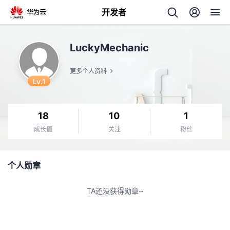
开发者
返
LuckyMechanic
回
更多个人资料
Lv.1
18
10
1
个
成长值
关注
粉丝
我
人
个人勋章
的
主
TA还没获得勋章~
开
页
发