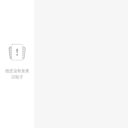
我
注
的
开
的
Programs
发
支
者
持
学
我
堂
他还没有发表
的
我
我
过帖子
技
的
的
我
术
云
课
的
我
支
声
程
认
的
我