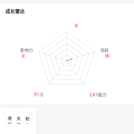
者
成长雷达
我
0
的
我
博
的
我
0
18
客
论
的
我
坛
圈
的
我
0
0
子
直
的
我
我
播
活
的
博
关
粉
客
注
丝
我
动
关
的