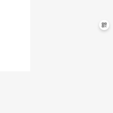
持
建
证
实
的
议
验
收
藏
退
出
登
录