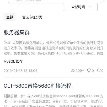
我
注
的
开
全部时间
的
Programs
发
全部
暂无专栏分类
支
者
服务器集群
持
学
0x01.大型网站演化简单说，分布式是以缩短单个任务的执行时间来
提升效率的，而集群则是通过提高单位时间内执行的任务数来提升
我
堂
效率。集群主要分为：高可用集群(High Availability Cluster)，负载
均衡集群(Load Balance Cluster，nginx即可实现)，科学计算集群
MySQL
缓存
的
我
(High Performance Computing Cluster)。分布式是指将不同的业
我
务...
2019-01-18 16:13:06
999+
0
0
技
的
的
我
OLT-5800替换5680割接流程
术
云
课
的
我
割接前第一步：导入ont注册信息和service-port到新的MA5800 方
支
声
程
认
的
我
法一：aniss系统下发业务注意：aniss下发，切记填对IP，修改SVL
AN，一次只能下发一个pon口数据，不能整块槽位下发，下发过程