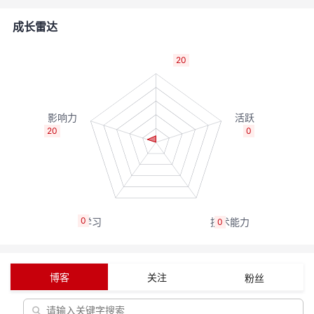
者
成长雷达
我
20
的
我
博
的
我
20
0
客
论
的
我
坛
圈
的
我
0
0
子
直
的
我
我
播
活
的
博客
关注
粉丝
我
动
关
的