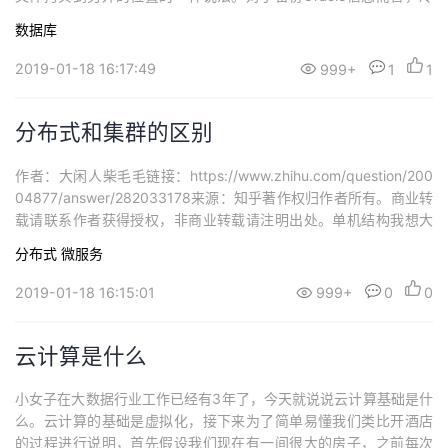
备份时最快和最安全的方法。冷备份的优点是： １、 是非
数据库
常快速的备份方法（只需拷文件） ２、 轻易归档（简单拷贝即
可） ３、 轻易恢复到某个时间点上（只需将文件再拷贝回去）
2019-01-18 16:17:49
999+
1
1
４、 能与归档方法相结合，做...
分布式和集群的区别
作者：大闲人柴毛毛链接：https://www.zhihu.com/question/200
04877/answer/282033178来源：知乎著作权归作者所有。商业转
载请联系作者获得授权，非商业转载请注明出处。单机结构我想大
家最最最熟悉的就是单机结构，一个系统业务量很小的时候所有的
分布式
微服务
代码都放在一个项目中就好了，然后这个项目部署在一台服务器上
就好了。整个项目所有的服务都由这台服务器提供。这就...
2019-01-18 16:15:01
999+
0
0
云计算是什么
小女子在大数据行业工作已经有3年了，今天就说说云计算基础是什
么。云计算的基础是虚拟化，接下来为了简单易懂我们类比开酒店
的过程进行说明，首先假设我们现在有一间很大的房子，之前每次