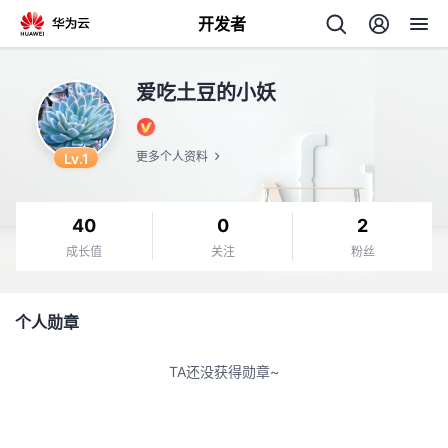
开发者
返
爱吃土豆的小妖
回
Lv.1
更多个人资料
40
0
2
个
成长值
关注
粉丝
我
人
个人勋章
的
主
TA还没获得勋章~
开
页
发