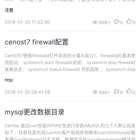
持
建
证
实
的
中不可关闭页面，不可重复查询。专线业务所在ONT会注册，但是s
注册
ervice-port需要删除重做。下发前需要特别留意有无专线业务，有
议
验
收
则做好记录。Aniss不会下发...
2019-01-30 11:33:36
999+
0
0
藏
cenost7 firewall配置
CentOS7使用firewalld打开关闭防火墙与端口1、firewalld的基本使
用启动： systemctl start firewalld关闭： systemctl stop firewalld
查看状态： systemctl status firewalld 开机禁用 ： systemctl disa
ble firewalld开机启用 ： systemctl enable fir...
http
2019-01-30 09:41:08
999+
0
0
mysql更改数据目录
Centos 通过yum安装(RPM分发进行安装)MySQL的几个人默认目录
如下：目录目录内容/usr/bin客户端程序和脚本/usr/sbinmysqld服
务器/var/lib/mysql日志文件，数据库文件/usr/share/mysql错误消