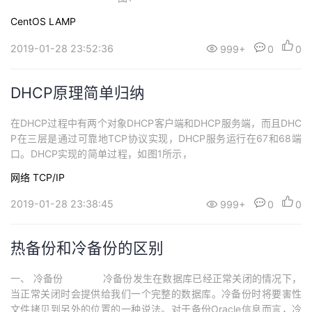
图2 图3 Step2.
CentOS
LAMP
然后安装PHP+MySQL+apache+Linux库组件，如图4yum -y instal
l httpd php...
2019-01-28 23:52:36
999+
0
0
DHCP原理简单归纳
在DHCP过程中有两个对象DHCP客户端和DHCP服务端，而且DHC
P在三层是通过可靠地TCP协议实现，DHCP服务运行在67和68端
口。DHCP实现的简单过程，如图1所示，
图11.发现阶段 在DHCP服务配置完成
网络
TCP/IP
后，DHCP Client启动时，由于没有IP地址，会自动发送以discover
的广播报文，源地址为0.0.0.0目的地址为2...
2019-01-28 23:38:45
999+
0
0
热备份和冷备份的区别
一、 冷备份 冷备份发生在数据库已经正常关闭的情况下，
当正常关闭时会提供给我们一个完整的数据库。冷备份时将要害性
文件拷贝到另外的位置的一种说法。对于备份Oracle信息而言，冷