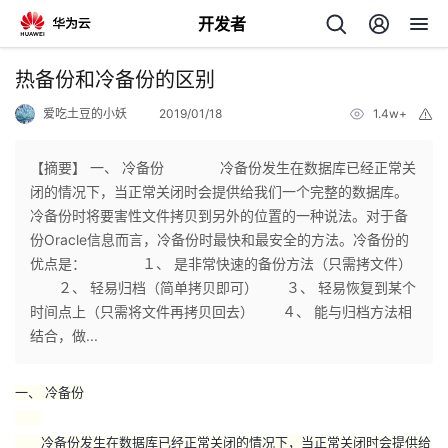
开发者
返
热备份和冷备份的区别
回
爱吃土豆的小妖
2019/01/18
1.4w+
举
报
【摘要】 一、 冷备份 冷备份发生在数据库已经正常关
闭的情况下，当正常关闭时会提供给我们一个完整的数据库。
冷备份时将要害性文件拷贝到另外的位置的一种说法。对于备
个
份Oracle信息而言，冷备份时最快和最安全的方法。冷备份的
优点是： １、 是非常快速的备份方法（只需拷文件）
我
人
２、 轻易归档（简单拷贝即可） ３、 轻易恢复到某个
时间点上（只需将文件再拷贝回去） ４、 能与归档方法相
的
主
结合，做...
开
页
一、 冷备份
发
冷备份发生在数据库已经正常关闭的情况下，当正常关闭时会提供给