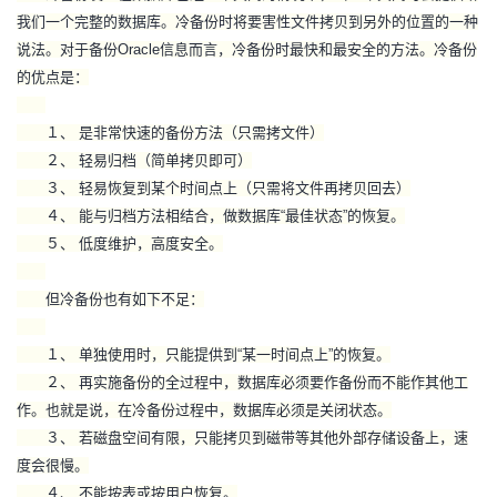
我们一个完整的数据库。冷备份时将要害性文件拷贝到另外的位置的一种
者
说法。对于备份Oracle信息而言，冷备份时最快和最安全的方法。冷备份
的优点是：
我
１、 是非常快速的备份方法（只需拷文件）
的
我
２、 轻易归档（简单拷贝即可）
３、 轻易恢复到某个时间点上（只需将文件再拷贝回去）
博
的
我
４、 能与归档方法相结合，做数据库“最佳状态”的恢复。
５、 低度维护，高度安全。
客
论
的
我
但冷备份也有如下不足：
坛
圈
的
我
１、 单独使用时，只能提供到“某一时间点上”的恢复。
子
直
的
我
２、 再实施备份的全过程中，数据库必须要作备份而不能作其他工
作。也就是说，在冷备份过程中，数据库必须是关闭状态。
我
播
活
的
３、 若磁盘空间有限，只能拷贝到磁带等其他外部存储设备上，速
我
动
关
度会很慢。
的
４、 不能按表或按用户恢复。