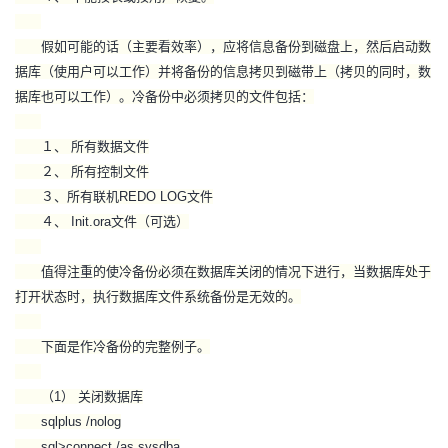
我
注
的
开
假如可能的话（主要看效率），应将信息备份到磁盘上，然后启动数
的
Programs
发
据库（使用户可以工作）并将备份的信息拷贝到磁带上（拷贝的同时，数
据库也可以工作）。冷备份中必须拷贝的文件包括：
支
者
１、 所有数据文件
持
学
２、 所有控制文件
３、所有联机REDO LOG文件
我
堂
４、 Init.ora文件（可选）
的
我
我
值得注重的使冷备份必须在数据库关闭的情况下进行，当数据库处于
打开状态时，执行数据库文件系统备份是无效的。
技
的
的
我
下面是作冷备份的完整例子。
术
云
课
的
我
（1） 关闭数据库
支
声
程
认
的
我
sqlplus /nolog
sql>connect /as sysdba