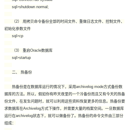
持
建
证
实
的
sql>shutdown normal;
议
验
收
（2） 用拷贝命令备份全部的时间文件、重做日志文件、控制文件、
初始化参数文件
藏
sql>cp
（3） 重启Oracle数据库
sql>startup
二、 热备份
热备份是在数据库运行的情况下，采用archivelog mode方式备份数
据库的方法。所以，假如你有昨天夜里的一个冷备份而且又有今天的热备
份文件，在发生问题时，就可以利用这些资料恢复更多的信息。热备份要
求数据库在Archivelog方式下操作，并需要大量的档案空间。一旦数据库
运行在archivelog状态下，就可以做备份了。热备份的命令文件由三部分
组成：