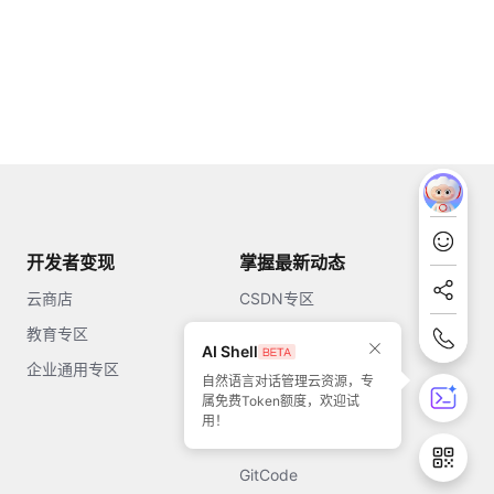
开发者变现
掌握最新动态
云商店
CSDN专区
教育专区
知乎
AI Shell
企业通用专区
开源中国
自然语言对话管理云资源，专
属免费Token额度，欢迎试
51CTO
用！
今日头条
GitCode