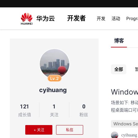
开发者
开发
活动
Prog
博客
全部
Lv.2
cyihuang
Wind
场景如下: 移
121
1
0
程桌面端口可以
成长值
关注
粉丝
Windows Se
+ 关注
私信
cyihuang