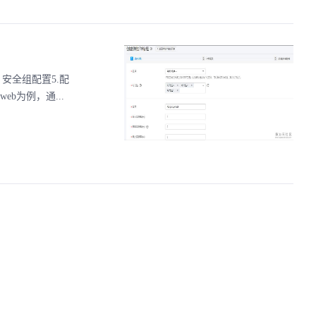
安全组配置5.配
b为例，通...