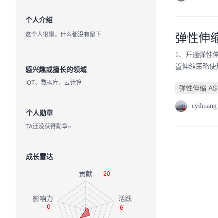
个人介绍
这个人很懒，什么都没有留下
弹性伸缩
1、开通弹性伸
置伸缩策略使
感兴趣或擅长的领域
IOT、数据库、云计算
弹性伸缩 AS
cyihuang
个人勋章
TA还没获得勋章~
成长雷达
20
0
6