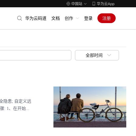
中国站
华为云App
华为云码道
文档
创作
登录
注册
全部时间
全隐患; 自定义远
 1、在开始...