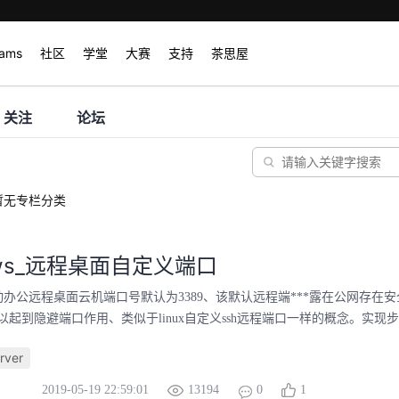
rams
社区
学堂
大赛
支持
茶思屋
关注
论坛
暂无专栏分类
ows_远程桌面自定义端口
动办公远程桌面云机端口号默认为3389、该默认远程端***露在公网存在安
起到隐避端口作用、类似于linux自定义ssh远程端口一样的概念。实现步骤:
rver
2019-05-19 22:59:01
13194
0
1