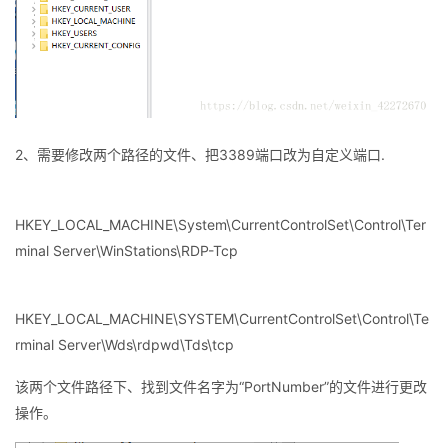
我
注
的
开
的
Programs
发
支
者
2、需要修改两个路径的文件、把3389端口改为自定义端口.
持
学
我
堂
HKEY_LOCAL_MACHINE\System\CurrentControlSet\Control\Ter
minal Server\WinStations\RDP-Tcp
的
我
我
技
的
的
我
HKEY_LOCAL_MACHINE\SYSTEM\CurrentControlSet\Control\Te
rminal Server\Wds\rdpwd\Tds\tcp
术
云
课
的
我
该两个文件路径下、找到文件名字为“PortNumber”的文件进行更改
支
声
程
认
的
我
操作。