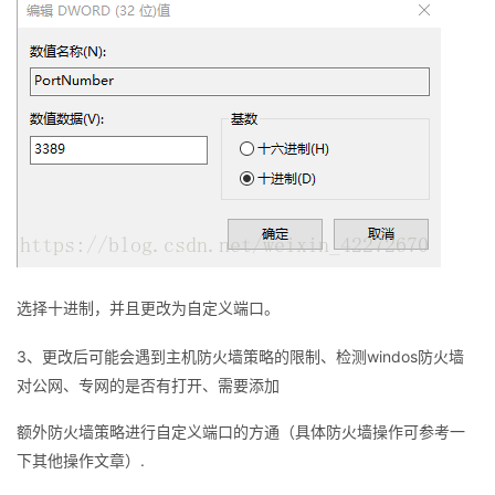
持
建
证
实
的
议
验
收
藏
选择十进制，并且更改为自定义端口。
3、更改后可能会遇到主机防火墙策略的限制、检测windos防火墙
对公网、专网的是否有打开、需要添加
额外防火墙策略进行自定义端口的方通（具体防火墙操作可参考一
下其他操作文章）.