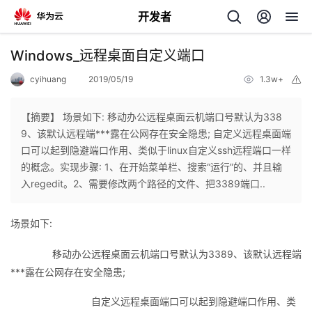
开发者
返
Windows_远程桌面自定义端口
回
cyihuang
2019/05/19
1.3w+
举
报
【摘要】 场景如下: 移动办公远程桌面云机端口号默认为338
9、该默认远程端***露在公网存在安全隐患; 自定义远程桌面端
口可以起到隐避端口作用、类似于linux自定义ssh远程端口一样
个
的概念。实现步骤: 1、在开始菜单栏、搜索“运行”的、并且输
入regedit。2、需要修改两个路径的文件、把3389端口..
我
人
场景如下:
的
主
移动办公远程桌面云机端口号默认为3389、该默认远程端
开
页
***露在公网存在安全隐患;
自定义远程桌面端口可以起到隐避端口作用、类
发