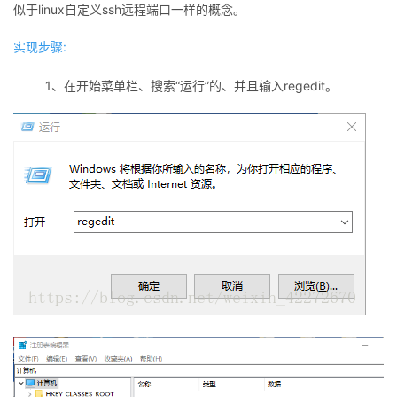
似于linux自定义ssh远程端口一样的概念。
者
实现步骤:
我
1、在开始菜单栏、搜索“运行”的、并且输入regedit。
的
我
博
的
我
客
论
的
我
坛
圈
的
我
子
直
的
我
我
播
活
的
我
动
关
的