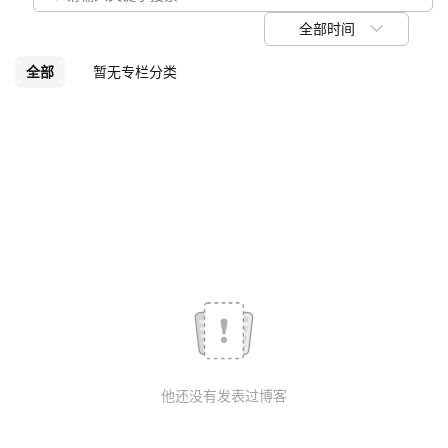
我
注
的
开
全部时间
的
Programs
发
全部
暂无专栏分类
支
者
持
学
我
堂
的
我
我
技
的
的
我
术
云
课
的
我
他还没有发表过博客
支
声
程
认
的
我