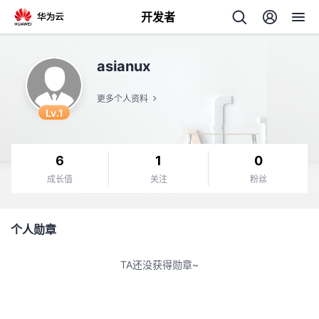
开发者
返
asianux
回
更多个人资料
Lv.1
6
1
0
个
成长值
关注
粉丝
我
人
个人勋章
的
主
TA还没获得勋章~
开
页
发