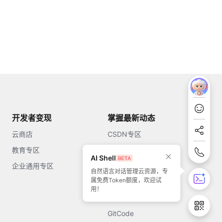
开发者变现
掌握最新动态
云商店
CSDN专区
教育专区
知乎
AI Shell
企业通用专区
开源中国
自然语言对话管理云资源，专
属免费Token额度，欢迎试
51CTO
用！
今日头条
GitCode