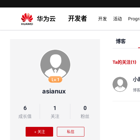
开发者
开发
活动
Prog
博客
Ta的关注
(1)
小
Lv.1
asianux
博
6
1
0
成长值
关注
粉丝
+ 关注
私信