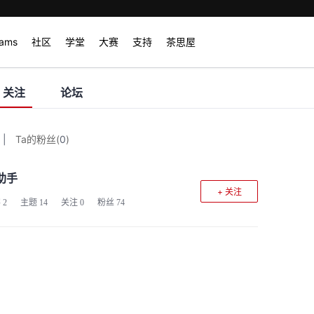
rams
社区
学堂
大赛
支持
茶思屋
关注
论坛
|
Ta的粉丝
(
0
)
助手
+ 关注
客
2
主题
14
关注
0
粉丝
74