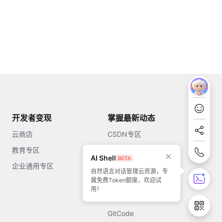
开发者变现
掌握最新动态
云商店
CSDN专区
教育专区
知乎
AI Shell
企业通用专区
开源中国
自然语言对话管理云资源，专
属免费Token额度，欢迎试
51CTO
用！
今日头条
GitCode