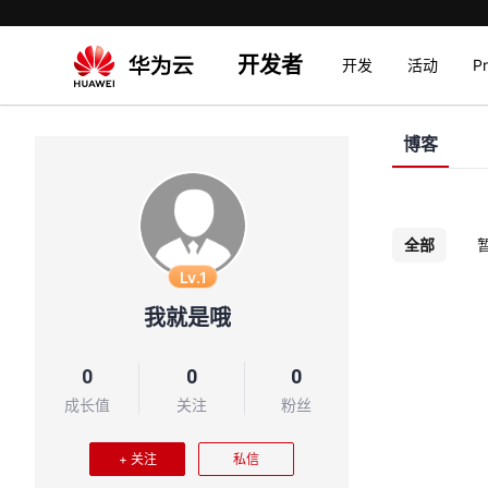
开发者
开发
活动
P
博客
全部
Lv.1
我就是哦
0
0
0
成长值
关注
粉丝
+ 关注
私信