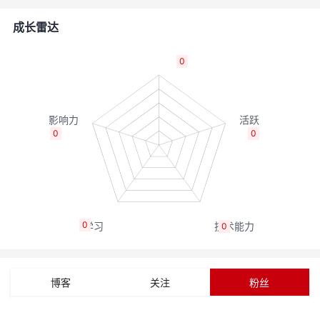
的
Programs
发
者
成长雷达
支
者
我
0
持
学
的
我
我
堂
博
的
我
0
0
的
我
客
论
的
我
我
技
的
坛
圈
的
我
的
我
0
0
术
云
子
直
的
我
课
的
我
支
声
播
活
的
程
认
的
我
博客
关注
粉丝
持
建
动
关
证
实
的