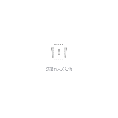
议
注
验
收
藏
还没有人关注他