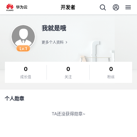
开发者
返
我就是哦
回
更多个人资料
Lv.1
0
0
0
个
成长值
关注
粉丝
我
人
个人勋章
我
的
主
TA还没获得勋章~
我
的
开
页
我
的
开
发