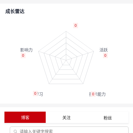
的
Programs
发
者
成长雷达
支
者
我
0
持
学
的
我
我
堂
博
的
我
0
0
的
我
客
论
的
我
我
技
的
坛
圈
的
我
的
我
0
0
术
云
子
直
的
我
课
的
我
支
声
播
活
的
程
认
的
我
博客
关注
粉丝
持
建
动
关
证
实
的