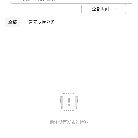
议
注
验
收
全部时间
藏
全部
暂无专栏分类
他还没有发表过博客