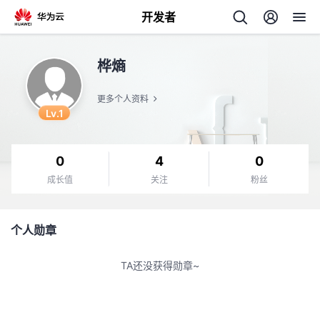
开发者
返
桦熵
回
更多个人资料
Lv.1
0
4
0
个
成长值
关注
粉丝
我
人
个人勋章
我
的
主
TA还没获得勋章~
我
的
开
页
我
的
开
发