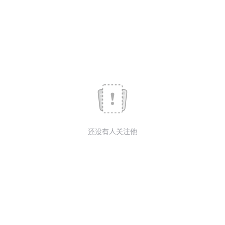
我
注
的
开
的
Programs
发
支
者
持
学
我
堂
还没有人关注他
的
我
我
技
的
的
我
术
云
课
的
我
支
声
程
认
的
我