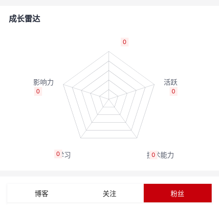
者
成长雷达
我
0
的
我
博
的
我
0
0
客
论
的
我
坛
圈
的
我
0
0
子
直
的
我
我
播
活
的
博客
关注
粉丝
我
动
关
的