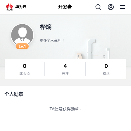
开发者
返
桦熵
回
更多个人资料
Lv.1
0
4
0
个
成长值
关注
粉丝
我
人
个人勋章
的
主
TA还没获得勋章~
开
页
发