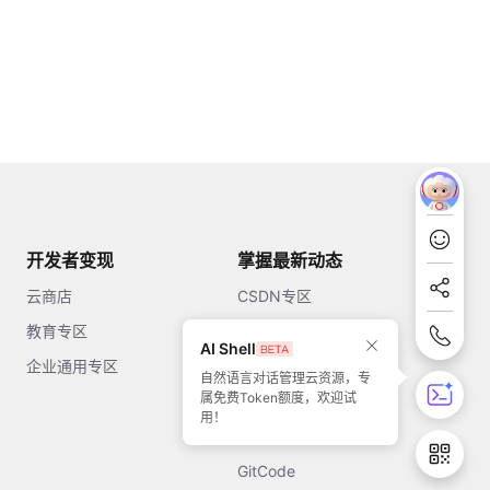
开发者变现
掌握最新动态
云商店
CSDN专区
教育专区
知乎
AI Shell
企业通用专区
开源中国
自然语言对话管理云资源，专
属免费Token额度，欢迎试
51CTO
用！
今日头条
GitCode