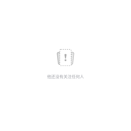
议
注
验
收
藏
他还没有关注任何人