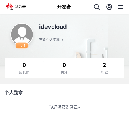
开发者
返
idevcloud
回
更多个人资料
Lv.1
0
0
2
个
成长值
关注
粉丝
我
人
个人勋章
我
的
主
TA还没获得勋章~
我
的
开
页
我
的
开
发