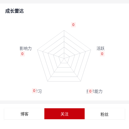
的
Programs
发
者
成长雷达
支
者
我
0
持
学
的
我
我
堂
博
的
我
0
0
的
我
客
论
的
我
我
技
的
坛
圈
的
我
的
我
0
0
术
云
子
直
的
我
课
的
我
支
声
播
活
的
程
认
的
我
博客
关注
粉丝
持
建
动
关
证
实
的