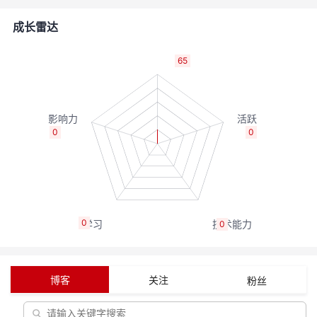
者
成长雷达
我
65
的
我
博
的
我
0
0
客
论
的
我
坛
圈
的
我
0
0
子
直
的
我
我
播
活
的
博客
关注
粉丝
我
动
关
的