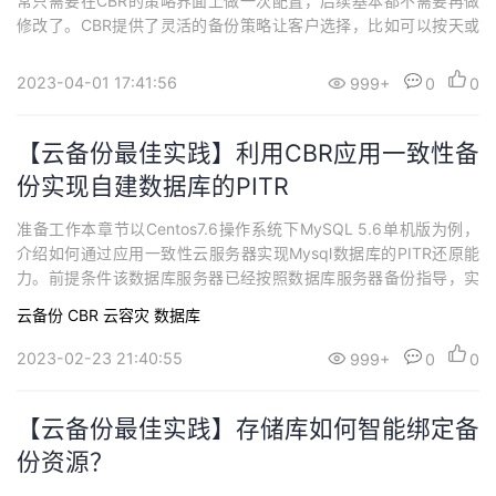
常只需要在CBR的策略界面上做一次配置，后续基本都不需要再做
持
建
证
实
的
修改了。CBR提供了灵活的备份策略让客户选择，比如可以按天或
者按周备份，精确到小时级的备份时间等。大多数用户使用备份策
议
验
收
略的时候都清楚自己的需求，比如备份频率、备份时间等。但是保
2023-04-01 17:41:56
999+
0
0
留规则的话，华为云CBR对比友商是新增按个数保留的规则，那么
藏
按时间和按个数保留有什么区别呢？ 原理...
【云备份最佳实践】利用CBR应用一致性备
份实现自建数据库的PITR
准备工作本章节以Centos7.6操作系统下MySQL 5.6单机版为例，
介绍如何通过应用一致性云服务器实现Mysql数据库的PITR还原能
力。前提条件该数据库服务器已经按照数据库服务器备份指导，实
现了应用一致性备份，且应该一致性备份成功，如下图所示。场景
云备份 CBR
云容灾
数据库
介绍某企业购买了云服务器，并在云服务器中安装了MySQL 5.6数
据库用于存放业务数据。采用应用一致性备份后，减小RTO与RP
2023-02-23 21:40:55
999+
0
0
O。但是仍然...
【云备份最佳实践】存储库如何智能绑定备
份资源？