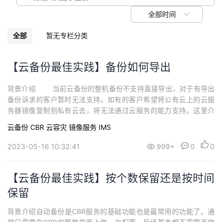
我
注
的
开
全部时间
的
Programs
发
全部
暂无专栏分类
支
者
【云备份最佳实践】备份如何导出
持
学
背景介绍 当前云备份的整机备份不支持直接导出，对于有导出
备份诉求的客户暂时无法支持。如有的客户希望将公有云上的云服
我
堂
务器镜像复制到私有云去，将无法通过云服务的能力支持。这里介
绍一个工程方案，指导客户如何导出整机镜像，并可以将镜像导入
云备份 CBR
云容灾
镜像服务 IMS
的
我
到目标同构云上进行恢复。 需要注意的是，该方案限制只支持
我
系统盘/数据盘小于1TB的云服务器。 整体方案如下：备份导出
2023-05-16 10:32:41
999+
0
0
1、首...
技
的
的
我
【云备份最佳实践】按个数保留还是按时间
术
云
课
的
我
保留
支
声
程
认
的
我
背景介绍自动备份是CBR服务的基础功能也是最常用的功能了。通