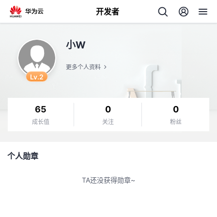
开发者
返
小W
回
更多个人资料
Lv.2
65
0
0
个
成长值
关注
粉丝
我
人
个人勋章
的
主
TA还没获得勋章~
开
页
发