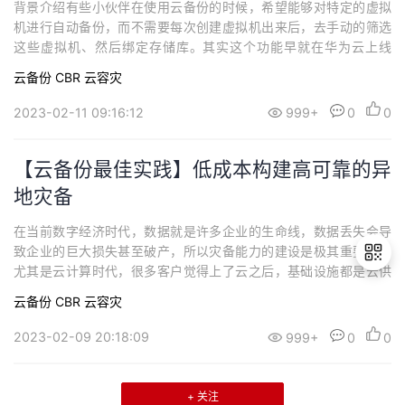
背景介绍有些小伙伴在使用云备份的时候，希望能够对特定的虚拟
机进行自动备份，而不需要每次创建虚拟机出来后，去手动的筛选
这些虚拟机、然后绑定存储库。其实这个功能早就在华为云上线
了，今天来教小伙伴们，如何实现特定资源的智能备份呢？方案介
云备份 CBR
云容灾
绍首先，您需要创建一个带备份策略的云备份存储库。我们以云服
务器备份存储库为例，在购买云服务器存储库时，有个字段叫“自动
2023-02-11 09:16:12
999+
0
0
绑定”，然后下面还有输入标签的选项框。这里我们...
【云备份最佳实践】低成本构建高可靠的异
地灾备
在当前数字经济时代，数据就是许多企业的生命线，数据丢失会导
致企业的巨大损失甚至破产，所以灾备能力的建设是极其重要的。
尤其是云计算时代，很多客户觉得上了云之后，基础设施都是云供
应商的事情。其实这些都是对自己的不负责任，因为数据是自己
云备份 CBR
云容灾
的、业务是自己的，如果数据丢了、业务没了，自己才是第一责任
退
人和受害者，所以云上的灾备是极其重要的。今天我们介绍如何利
2023-02-09 20:18:09
999+
0
0
出
用华为云原生能力搭建一套超低成本的异地灾备方案。
登
录
+ 关注