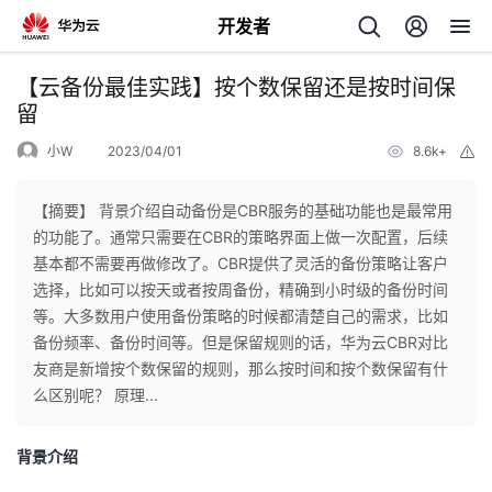
开发者
返
【云备份最佳实践】按个数保留还是按时间保
回
留
小W
2023/04/01
8.6k+
举
报
【摘要】 背景介绍自动备份是CBR服务的基础功能也是最常用
的功能了。通常只需要在CBR的策略界面上做一次配置，后续
个
基本都不需要再做修改了。CBR提供了灵活的备份策略让客户
选择，比如可以按天或者按周备份，精确到小时级的备份时间
我
人
等。大多数用户使用备份策略的时候都清楚自己的需求，比如
备份频率、备份时间等。但是保留规则的话，华为云CBR对比
的
主
友商是新增按个数保留的规则，那么按时间和按个数保留有什
么区别呢？ 原理...
开
页
背景介绍
发