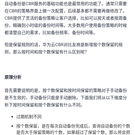
自动备份是
CBR
服务的基础功能也是最常用的功能了。通常只需要
者
在
CBR
的策略界面上做一次配置，后续基本都不需要再做修改了。
CBR
提供了灵活的备份策略让客户选择，比如可以按天或者按周备
份，精确到小时级的备份时间等。大多数用户使用备份策略的时候
我
都清楚自己的需求，比如备份频率、备份时间等。
的
我
但是保留规则的话，华为云
CBR
对比友商是新增按个数保留的规
则，那么按时间和按个数保留有什么区别呢？
博
的
我
客
论
的
我
原理分析
坛
圈
的
我
首先需要说明的是，按个数保留和按时间保留的策略对于手动备份
是不生效的，手动备份只能是手动删除。下面我们将从以下维度分
子
直
的
我
析下按时间保留和按个数保留有什么不同。
我
播
活
的
过期机制不同
按个数保留，是在每次自动备份完成后，查询自动备份的个数
我
动
关
的
是否大于保留策略的个数，如果超过了保留个数，那么将会把