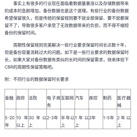
事实上有很多的行业现在面临着数据量暴涨以及存储数据带来
的成本的急剧增加，备份数据也是这个道理。有些行业的备份数据
希望保留很久，但是传统的保留规则要不就全部保留、要不就都保
留不了，导致很多客户承受了无效数据带来的负担，而不得不缩短
备份的保留时间。
周期性保留规则完美解决一些行业要求保留时间长达数十年，
但是备份容量消耗过大的问题。如下是一些行业要求的数据保留时
长，如果大家对备份数据有类似的长时间的保留需求，快来体验下
CBR的周期性保留策略吧。
附：不同行业的数据保留时长要求
金融
政府
法院
电子商
互联网
汽车
疾控
制药
医疗器
务
械
5-20
10年
30年以
2-3年
半年以
1年以
2年
1-5年
2年以
年
以上
上
上
上
上