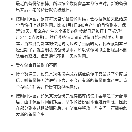
最老的备份给删掉。所以按个数保留基本都很准时，新的备份
我
注
的
开
出来后，老的备份就会被删掉。
按时间保留，是在每次自动备份的时候，会根据保留天数给这
的
Programs
发
个备份打上过期时间。比如
1
月
1
日的
0
点产生的备份副本，保
留
30
天，那么在产生这个备份的时候就已经被打上了标记“
1
支
者
月
31
号
0
点过期”。然后系统每天固定时间开始扫描过期的副
本，当检测到副本的过期时间超过了当前时间，代表该副本已
持
学
经过期了，就会删除该备份副本。所以偶尔可能会出现副本删
除会有延迟，但是通常不到一天的时间。
我
堂
受存储库容量影响不同
按个数保留，如果某次备份完成存储库的使用容量超了分配量
的
我
我
后，则备份将无法进行下去，不会再有新的备份副本产生。直
至存储库扩容，备份才能继续执行。
技
的
的
我
按时间保留，如果某次备份完成存储库的使用容量超了分配量
后，由于保留时间到期后，早期的备份副本会进行删除，因此
术
云
课
的
我
在部分副本过期被删除后，存储库会释放一些空间，可能会触
发新的备份产生。
支
声
程
认
的
我