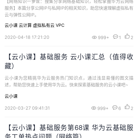
【网络知识一箩筐：搜集分享网络基础知识，轻松掌握华为云网络
服务】本篇分享公网IP与私网IP的相关知识，助您快速理解虚拟私有
云与弹性公网IP。
云小课
云计算
虚拟私有云 VPC
2020-04-18 17:21:20
999+
1
2
【云小课】基础服务 云小课汇总（值得收
藏）
云小课为您精挑华为云服务热门知识点，通过浅显易懂的图文描
述，帮助您快速上手使用华为云。快来探索基础服务的云小课吧~
云小课
2020-03-27 09:41:31
999+
6
2
【云小课】基础服务第68课 华为云基础服
务工单热点问题（网络篇）