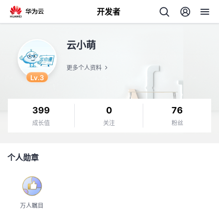
开发者
返
云小萌
回
更多个人资料
Lv.3
399
0
76
个
成长值
关注
粉丝
我
人
个人勋章
我
的
主
我
的
开
页
万人瞩目
我
的
开
发