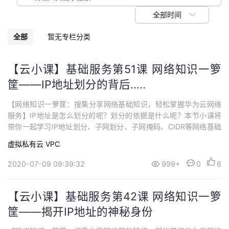
议
注
验
收
全部时间
藏
全部
暂无专栏分类
【云小课】基础服务第51课 网络知识一箩
筐——IP地址划分的背后.....
【网络知识一箩筐：搜集分享网络基础知识，轻松掌握华为云网络
服务】IP地址是怎么划分的呢？划分的依据是什么呢？本节小课将
带你一起学习IP地址划分、子网划分、子网掩码、CIDR等网络基础
概念，了解IP地址划分背后的那些故事。
虚拟私有云 VPC
2020-07-09 09:39:32
999+
0
6
【云小课】基础服务第42课 网络知识一箩
筐——揭开IP地址的神秘身份