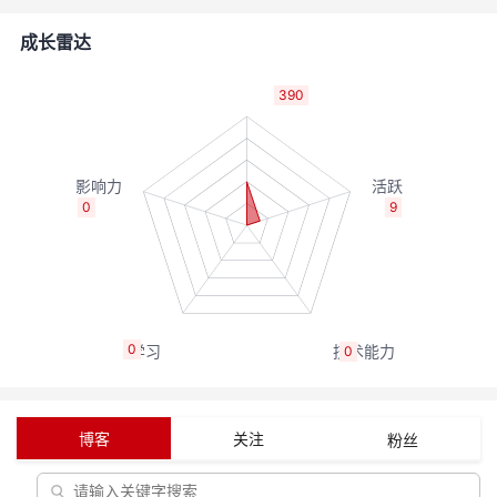
的
Programs
发
者
成长雷达
支
者
我
390
持
学
的
我
我
堂
博
的
我
0
9
的
我
客
论
的
我
我
技
的
坛
圈
的
我
的
我
0
0
术
云
子
直
的
我
课
的
我
支
声
播
活
的
程
认
的
我
博客
关注
粉丝
持
建
动
关
证
实
的