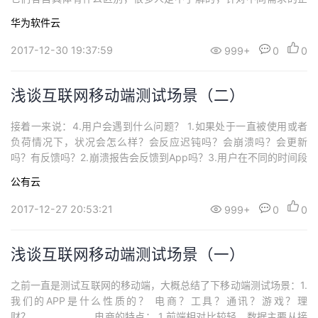
持
建
证
实
的
业拥有不同部署方案，如果不了解的话，选型也会为难。今天我们
华为软件云
深入浅出举一个例子，让你通俗的明白什么是公有云、私有云、混
议
验
收
合云和社区云。张三、李四、王五住一栋楼，楼下一个大规模的饭
2017-12-30 19:37:59
999+
0
0
店。张三一直在家做饭，这是私有云，厨房是自建机房。李
藏
浅谈互联网移动端测试场景（二）
接着一来说：4.用户会遇到什么问题？ 1.如果处于一直被使用或者
负荷情况下，状况会怎么样？会反应迟钝吗？会崩溃吗？会更新
吗？有反馈吗？2.崩溃报告会反馈到App吗？3.用户在不同的时间段
和时区使用会有异常么？4.用户的数据安全如何？5.有可能被中断或
公有云
是被破解吗？6.运行到极限时会发生什么状况？7.会要求打开相关服
务吗(如GPS、Wi-Fi)？如果用户打开会怎样？没打开又会怎样？8.
2017-12-27 20:53:21
999+
0
0
将用户重新引向哪
浅谈互联网移动端测试场景（一）
之前一直是测试互联网的移动端，大概总结了下移动端测试场景：1.
我们的APP是什么性质的？ 电商？工具？通讯？游戏？理
财？。。。。。。 电商的特点： 1.前端相对比较轻，数据主要从接