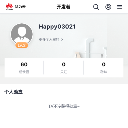
开发者
返
Happy03021
回
更多个人资料
Lv.2
60
0
0
个
成长值
关注
粉丝
我
人
个人勋章
的
主
TA还没获得勋章~
开
页
发