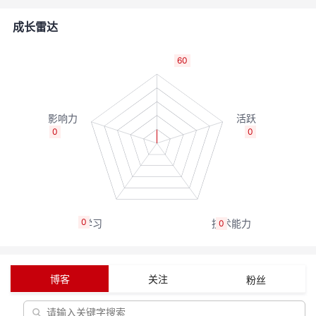
者
成长雷达
我
60
的
我
博
的
我
0
0
客
论
的
我
坛
圈
的
我
0
0
子
直
的
我
我
播
活
的
博客
关注
粉丝
我
动
关
的