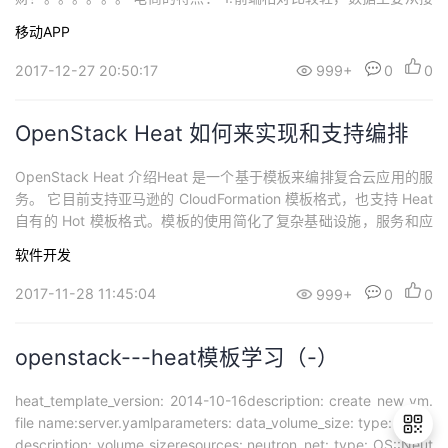
口拉取，流量消耗会多一些 2.运营成分多，各种活动，促销等和后
移动APP
台交互也多。目前实现更多的是H5 的嵌入。 思考： 1.有没有批量
拉取的接口 2.一次拉取多少 3.屏幕适配 4.缓存机制 5.分享机制 2.
2017-12-27 20:50:17
999+
0
0
我们的APP面向
OpenStack Heat 如何来实现和支持编排
OpenStack Heat 介绍Heat 是一个基于模板来编排复合云应用的服
务。 它目前支持亚马逊的 CloudFormation 模板格式，也支持 Heat
自有的 Hot 模板格式。模板的使用简化了复杂基础设施，服务和应
用的定义和部署。模板支持丰富的资源类型，不仅覆盖了常用的基
软件开发
础架构，包括计算、网络、存储、镜像，还覆盖了像 Ceilometer 的
警报、Sahara 的集群、Trove 的实
2017-11-28 11:45:04
999+
0
0
openstack---heat模板学习（-）
heat_template_version: 2014-10-16description: create new vm.
file name:server.yamlparameters: data_volume_size: type: string
description: volume sizeresources: neutron_net: type: OS::Neut