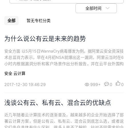
我
注
的
开
全部时间
的
Programs
发
全部
暂无专栏分类
支
者
为什么说公有云是未来的趋势
持
学
安全方面 以5月15日WannaCry病毒爆发为例。据阿里云安全资深技
术总监肖力表示，早在4月初NSA就爆出这一漏洞，阿里云当时在6
我
堂
小时内根据漏洞分析和客户场景作出分析报告，并在云平台外围构
建了防御层，以便公有云用户有更多时间修复与补丁。也就是说，
安全
云计算
的
我
在513 WannaCry勒索病毒爆发之前，公有云就做到了“防患于未
我
然”。而私有云+专业安全的模式通常是：客户数据分散在上千个不
2017-12-30 19:46:29
999+
0
0
同I
技
的
的
我
浅谈公有云、私有云、混合云的优缺点
术
云
课
的
我
近几年随着云计算技术的逐渐普及，越来越多的企业开始选择了部
支
声
程
认
的
我
署云计算方案，但是公有云、私有云、混合云到底怎么选，或者说
它们各自具体有什么区别，很多人是不了解的，针对不同需求的企