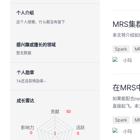
个人介绍
这个人很懒，什么都没有留下
MRS集群配
本文将介绍如何
感兴趣或擅长的领域
Spark
M
暂无数据
小玛
个人勋章
TA还没获得勋章~
在MRS中
如果能配合jup
成长雷达
直接起飞。本文就来
50
Spark
M
小玛
0
0