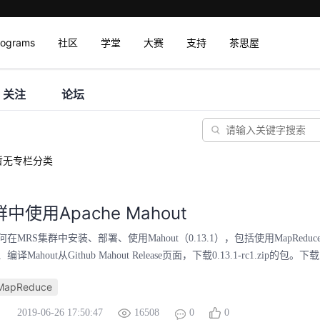
rograms
社区
学堂
大赛
支持
茶思屋
关注
论坛
暂无专栏分类
中使用Apache Mahout
MRS集群中安装、部署、使用Mahout（0.13.1），包括使用MapReduce
ahout从Github Mahout Release页面，下载0.13.1-rc1.zip的包。下载页面 --
MapReduce
2019-06-26 17:50:47
16508
0
0