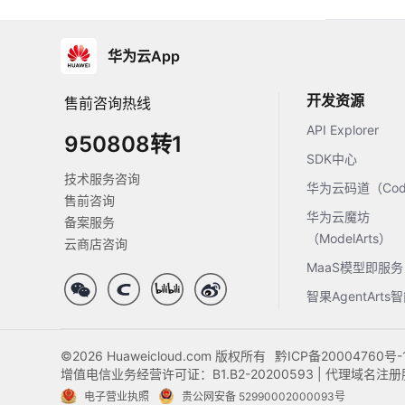
华为云App
开发资源
售前咨询热线
API Explorer
950808转1
SDK中心
技术服务咨询
华为云码道（Code
售前咨询
华为云魔坊
备案服务
（ModelArts）
云商店咨询
MaaS模型即服务
智果AgentArt
©2026 Huaweicloud.com 版权所有
黔ICP备20004760号-
增值电信业务经营许可证：B1.B2-20200593 | 代理域名
电子营业执照
贵公网安备 52990002000093号