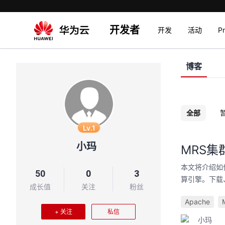
开发者
开发
活动
P
博客
全部
Lv.1
小玛
MRS集群
本文将介绍如何在
50
0
3
算引擎。下载、编译M
成长值
关注
粉丝
Apache
+ 关注
私信
小玛