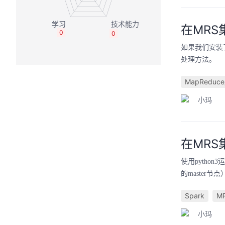
在MRS
0
0
如果我们安装了py
处理方法。
MapReduc
小玛
在MRS集
使用python
的master节点
Spark
M
小玛