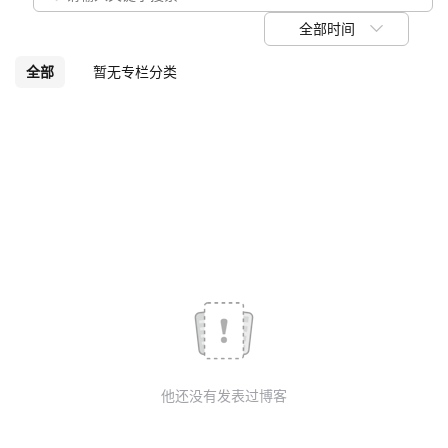
议
注
验
收
全部时间
藏
全部
暂无专栏分类
他还没有发表过博客