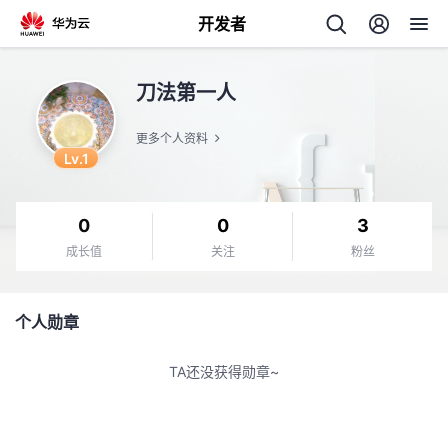
开发者
返
刀法第一人
回
更多个人资料
Lv.1
0
0
3
个
成长值
关注
粉丝
我
人
个人勋章
我
的
主
TA还没获得勋章~
我
的
开
页
我
的
开
发