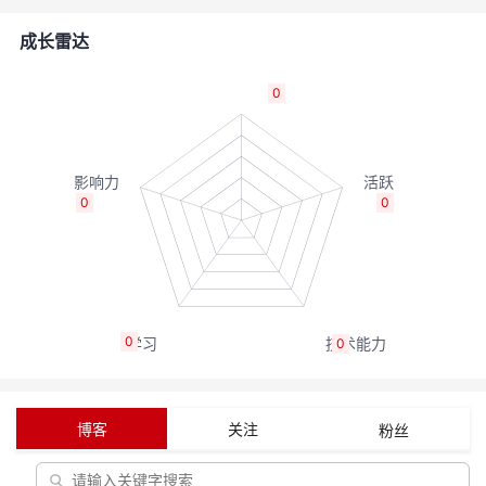
的
Programs
发
者
成长雷达
支
者
我
0
持
学
的
我
我
堂
博
的
我
0
0
的
我
客
论
的
我
我
技
的
坛
圈
的
我
的
我
0
0
术
云
子
直
的
我
课
的
我
支
声
播
活
的
程
认
的
我
博客
关注
粉丝
持
建
动
关
证
实
的