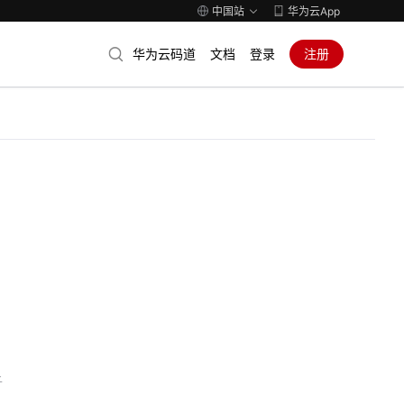
中国站
华为云App
华为云码道
文档
登录
注册
子