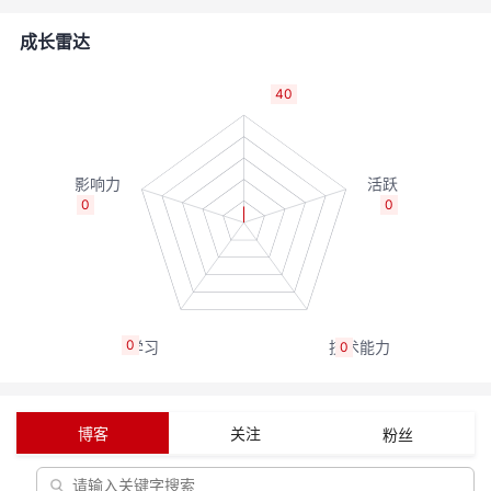
者
成长雷达
我
40
的
我
博
的
我
0
0
客
论
的
我
坛
圈
的
我
0
0
子
直
的
我
我
播
活
的
博客
关注
粉丝
我
动
关
的