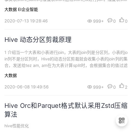
持
建
证
实
的
e通过s_store_name进行过滤。Sto...
大数据
EI企业智能
议
验
收
2020-07-13 19:28:46
999+
0
0
藏
Hive 动态分区剪裁原理
1 介绍当一个大表和小表进行join，大表的join列是分区列，小表的jo
in列不是分区列时，Hive的动态分区剪裁就会收集小表的join列的集
合，发送给tez am, am在为大表计算split时，会根据集合的值过滤
大表不需要扫描的分区，从而减少数据扫描量，提高sql执行性能。
大数据
2 使用针对hive 3.1.0版本，有如下参数与动态分区剪裁有关参数名
默认值描述hive.t...
2020-06-08 19:49:56
999+
0
2
Hive Orc和Parquet格式默认采用Zstd压缩
算法
hive性能优化