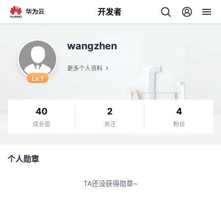
开发者
返
wangzhen
回
更多个人资料
Lv.1
40
2
4
个
成长值
关注
粉丝
我
人
个人勋章
的
主
TA还没获得勋章~
开
页
发