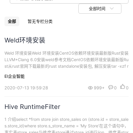
我
注
的
开
全部时间
的
Programs
发
全部
暂无专栏分类
支
者
Weld环境安装
持
学
Weld 环境安装Weld 环境安装CentOS依赖环境安装最新版Rust安装
LLVM+Clang 6.0安装weld参考文档CentOS依赖环境安装最新版Ru
我
堂
st从rust官网下载最新的rust standalone安装包, 解压安装tar -xzf r
ust-1.44.1-x86_64-unknown-linux-gnu.tar.gzcd rust-1.44.1-x86
EI企业智能
的
我
_64-unkno...
我
2020-07-13 19:59:28
999+
0
0
技
的
的
我
Hive RuntimeFilter
术
云
课
的
我
1 介绍select *from store join store_sales on (store.id = store_sale
支
声
程
认
的
我
s.store_id)where store.s_store_name = 'My Store'在这个语句中，
事实表store_sales与维度表store通过store_id进行jion，维度表stor