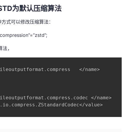
STD
为默认压缩算法
种方式可以修改压缩算法：
.compression”=”zstd”;
算法，
ileoutputformat.compress   </name>

ileoutputformat.compress.codec </name>

.io.compress.ZStandardCodec</value>
