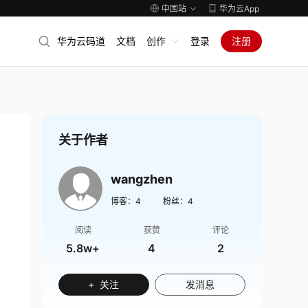
中国站
华为云App
华为云码道
文档
创作
登录
注册
关于作者
wangzhen
博客：
4
粉丝：
4
阅读
获赞
评论
5.8w+
4
2
+ 关注
发消息