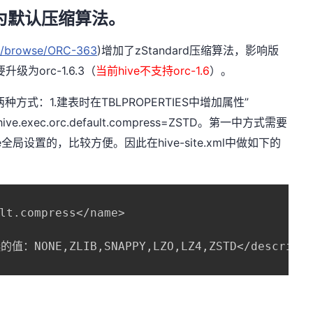
为默认压缩算法。
ira/browse/ORC-363
)
zStandard
增加了
压缩算法，影响版
orc-1.6.3
hive
orc-1.6
要升级为
（
当前
不支持
）。
1.
TBLPROPERTIES
”
两种方式：
建表时在
中增加属性
hive.exec.orc.default.compress=ZSTD
。第一中方式需要
e
hive-site.xml
全局设置的，比较方便。因此在
中做如下的
lt.compress</name>

的值：NONE,ZLIB,SNAPPY,LZO,LZ4,ZSTD</descripti