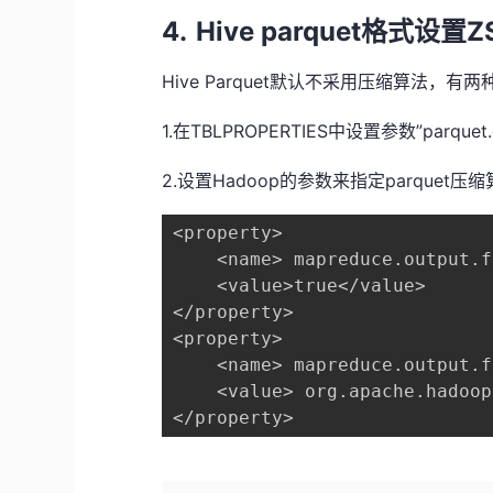
4.
Hive parquet
Z
格式设置
Hive Parquet
默认不采用压缩算法，有两
1.
TBLPROPERTIES
”parquet
在
中设置参数
2.
Hadoop
parquet
设置
的参数来指
定
压缩
<property>

    <name> mapreduce.output.f
    <value>true</value>

</property>

<property>

    <name> mapreduce.output.f
    <value> org.apache.hadoop
</property>