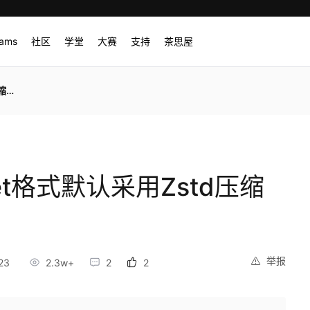
rams
社区
学堂
大赛
支持
茶思屋
算法
quet格式默认采用Zstd压缩
举报
23
2.3w+
2
2