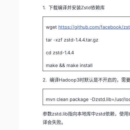
1.
Zstd
下载编译并安装
依赖库
wget
https://github.com/facebook/zst
tar -xzf zstd-1.4.4.tar.gz
cd zstd-1.4.4
make && make install
2.
Hadoop3
编译
时默认是不开启的，需
mvn clean package -Dzstd.lib=/usr/lo
zstd.lib
zstd
参数
指向本地库中
依赖，使用
译会失败。