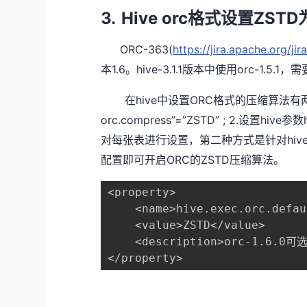
3.
Hive orc
ZSTD
格式设置
ORC-363(
https://jira.apache.org/j
1.6
hive-3.1.1
orc-1.5.1
本
。
版本中使用
，需
hive
ORC
在
中设置
格式的压缩算法有
orc.compress”=”ZSTD” ; 2.
hive
设置
参数
hiv
对每张表进行设置，第二种方式是针对
ORC
ZSTD
配置即可开启
的
压缩算法。
<property>

    <name>hive.exec.orc.defau
    <value>ZSTD</value>

    <description>orc-1.6.0可选
</property>