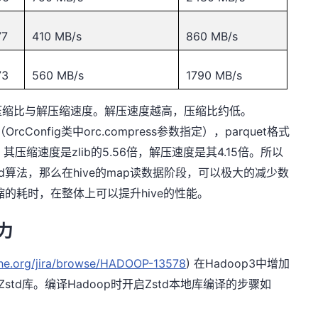
77
410 MB/s
860 MB/s
73
560 MB/s
1790 MB/s
压缩比与解压缩速度。解压速度越高，压缩比约低。
OrcConfig
orc.compress
parquet
（
类中
参数指定），
格式
zlib
5.56
4.15
，其压缩速度是
的
倍，解压速度是其
倍。所以
d
hive
map
算法，那么在
的
读数据阶段，可以极大的减少数
hive
缩的耗时，在整体上可以提升
的性能。
力
ache.org/jira/browse/HADOOP-13578
)
Hadoop3
在
中增加
Zstd
Hadoop
Zstd
库。编译
时开启
本地库编译的步骤如