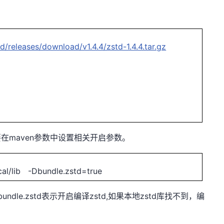
d/releases/download/v1.4.4/zstd-1.4.4.tar.gz
maven
要在
参数中设置相关开启参数。
cal/lib -Dbundle.zstd=true
bundle.zstd
zstd,
zstd
表示开启编译
如果本地
库找不到，编