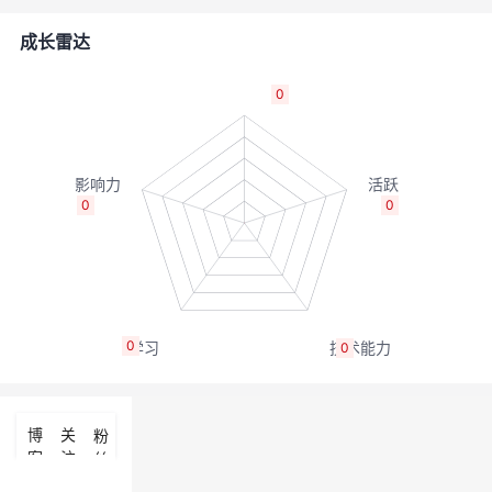
的
Programs
发
者
成长雷达
支
者
我
0
持
学
的
我
我
堂
博
的
我
0
0
的
我
客
论
的
我
我
技
的
坛
圈
的
我
的
我
0
0
术
云
子
直
的
我
课
的
我
支
声
播
活
的
程
认
的
我
博
关
粉
客
注
丝
持
建
动
关
证
实
的