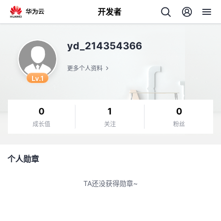
开发者
返
yd_214354366
回
更多个人资料
Lv.1
0
1
0
个
成长值
关注
粉丝
我
人
个人勋章
我
的
主
TA还没获得勋章~
我
的
开
页
我
的
开
发