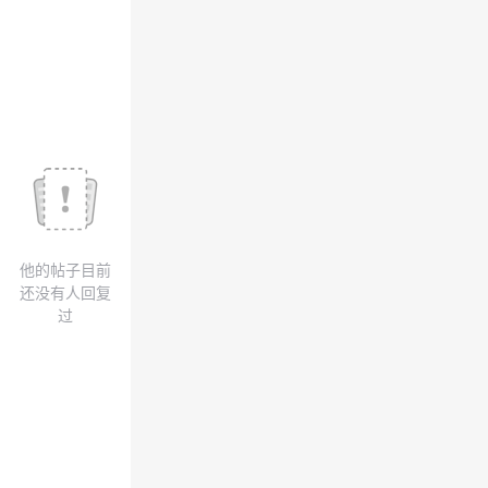
议
注
验
收
藏
他的帖子目前
还没有人回复
过