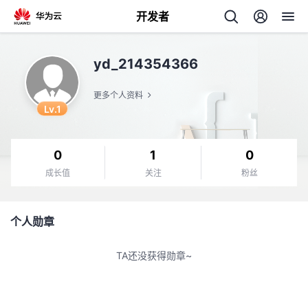
开发者
返
yd_214354366
回
更多个人资料
Lv.1
0
1
0
个
成长值
关注
粉丝
我
人
个人勋章
的
主
TA还没获得勋章~
开
页
发