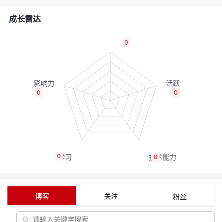
者
成长雷达
我
0
的
我
博
的
我
0
0
客
论
的
我
坛
圈
的
我
0
0
子
直
的
我
我
播
活
的
博客
关注
粉丝
我
动
关
的