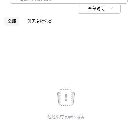
我
注
的
开
全部时间
的
Programs
发
全部
暂无专栏分类
支
者
持
学
我
堂
的
我
我
技
的
的
我
术
云
课
的
我
他还没有发表过博客
支
声
程
认
的
我