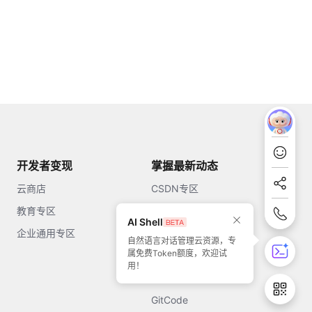
开发者变现
掌握最新动态
云商店
CSDN专区
教育专区
知乎
AI Shell
企业通用专区
开源中国
自然语言对话管理云资源，专
属免费Token额度，欢迎试
51CTO
用！
今日头条
GitCode