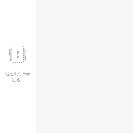
我
注
的
开
的
Programs
发
支
者
持
学
我
堂
他还没有发表
的
我
我
过帖子
技
的
的
我
术
云
课
的
我
支
声
程
认
的
我