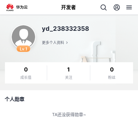
开发者
返
yd_238332358
回
更多个人资料
Lv.1
0
1
0
个
成长值
关注
粉丝
我
人
个人勋章
的
主
TA还没获得勋章~
开
页
发