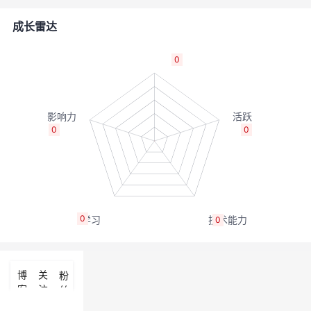
者
成长雷达
我
0
的
我
博
的
我
0
0
客
论
的
我
坛
圈
的
我
0
0
子
直
的
我
我
播
活
的
博
关
粉
客
注
丝
我
动
关
的