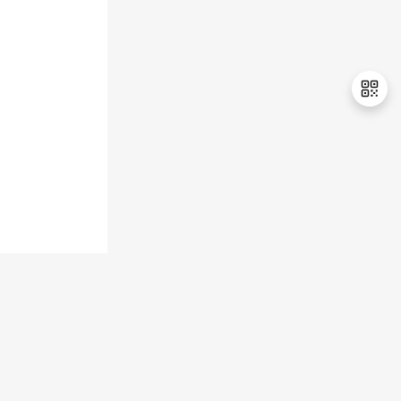
持
建
证
实
的
议
验
收
藏
退
出
登
录