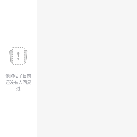
议
注
验
收
藏
他的帖子目前
还没有人回复
过