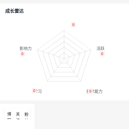
的
Programs
发
者
成长雷达
支
者
我
0
持
学
的
我
我
堂
博
的
我
0
0
的
我
客
论
的
我
我
技
的
坛
圈
的
我
的
我
0
0
术
云
子
直
的
我
课
的
我
支
声
播
活
的
程
认
的
我
博
关
粉
客
注
丝
持
建
动
关
证
实
的