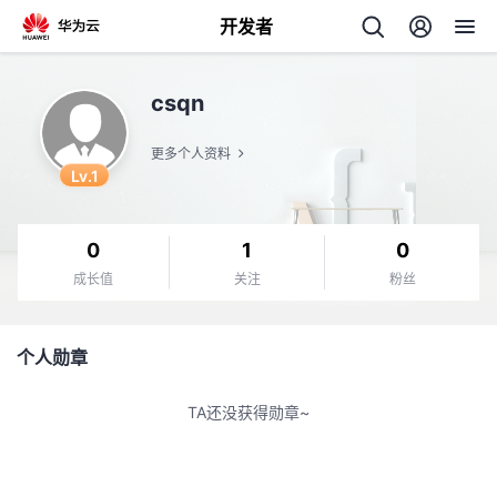
开发者
返
csqn
回
更多个人资料
Lv.1
0
1
0
个
成长值
关注
粉丝
我
人
个人勋章
我
的
主
TA还没获得勋章~
我
的
开
页
我
的
开
发