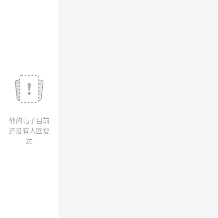
议
注
验
收
藏
他的帖子目前
还没有人回复
过