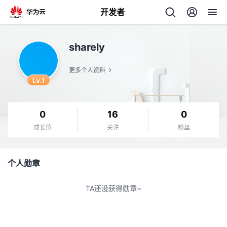
开发者
返
sharely
回
更多个人资料
Lv.1
0
16
0
个
成长值
关注
粉丝
我
人
个人勋章
我
的
主
TA还没获得勋章~
我
的
开
页
我
的
开
发