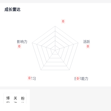
的
Programs
发
者
成长雷达
支
者
我
0
持
学
的
我
我
堂
博
的
我
0
0
的
我
客
论
的
我
我
技
的
坛
圈
的
我
的
我
0
0
术
云
子
直
的
我
课
的
我
支
声
播
活
的
程
认
的
我
博
关
粉
客
注
丝
持
建
动
关
证
实
的