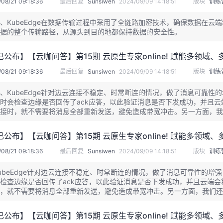
08/21 09:18:36
最后回复
Sunsiwen
2024/09/09 14:18:51
版块
训练
、KubeEdge在数据传输过程中采用了全链路加密技术，确保数据在
据的整个传输路径，从源头到目的地都保持数据的安全性。
08/21 09:18:36
最后回复
Sunsiwen
2024/09/09 14:18:51
版块
训练
、KubeEdge针对边云连接不稳定、时常断连的情况，做了消息可靠性的
时会检查边缘是否回传了ack应答，以此验证消息是否下发成功，并且
接时，就不需要将消息全部重新发送，避免造成带宽冲击。另一方面，我
库，云上发送到边缘的元数据会保存在这个数据库中进行持久化，在边云
应用。
08/21 09:18:36
最后回复
Sunsiwen
2024/09/09 14:18:51
版块
训练
ubeEdge针对边云连接不稳定、时常断连的情况，做了消息可靠性的增强
检查边缘是否回传了ack应答，以此验证消息是否下发成功，并且云端
，就不需要将消息全部重新发送，避免造成带宽冲击。另一方面，我们还
，云上发送到边缘的元数据会保存在这个数据库中进行持久化，在边云连
用