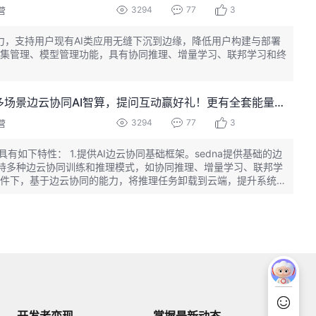
3294
77
3
营
协同能力，支持用户现有AI类应用无缝下沉到边缘，降低用户构建与部署
据集管理、模型管理功能，具有协同推理、增量学习、联邦学习和终
【获奖名单已公布】【云咖问答】第15期 云原生专家online! 赋能多领域、多场景边云协同AI智算，提问互动赢好礼！更有全套能量包课程补给！
3294
77
3
营
a具有如下特性： 1.提供AI边云协同基础框架。sedna提供基础的边
支持多种边云协同训练和推理模式，如协同推理、增量学习、联邦学
件下，基于边云协同的能力，将推理任务卸载到云端，提升系统整
在云端或边缘进行跨时间自适应优化；联邦学习主要针对数据大，
，可有效解决数据孤岛的问题；终身学习主要针对小样本和边缘数
持续更新同时被持久化，从而处理灾难性遗忘问题。