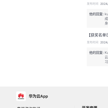
发布时间
2024/
他的回复:
k
成
身
发布时间
2024/
他的回复:
K
云
习
体
原
据
华为云App