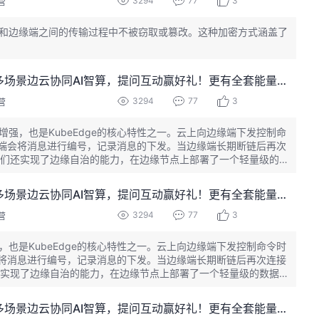
3294
77
3
营
云端和边缘端之间的传输过程中不被窃取或篡改。这种加密方式涵盖了
【获奖名单已公布】【云咖问答】第15期 云原生专家online! 赋能多领域、多场景边云协同AI智算，提问互动赢好礼！更有全套能量包课程补给！
3294
77
3
营
增强，也是KubeEdge的核心特性之一。云上向边缘端下发控制命
云端会将消息进行编号，记录消息的下发。当边缘端长期断链后再次
们还实现了边缘自治的能力，在边缘节点上部署了一个轻量级的数
连接长时断开或者边缘节点宕机重启后，能从边缘数据库中恢复用
【获奖名单已公布】【云咖问答】第15期 云原生专家online! 赋能多领域、多场景边云协同AI智算，提问互动赢好礼！更有全套能量包课程补给！
3294
77
3
营
，也是KubeEdge的核心特性之一。云上向边缘端下发控制命令时
会将消息进行编号，记录消息的下发。当边缘端长期断链后再次连接
实现了边缘自治的能力，在边缘节点上部署了一个轻量级的数据
接长时断开或者边缘节点宕机重启后，能从边缘数据库中恢复用户
【获奖名单已公布】【云咖问答】第15期 云原生专家online! 赋能多领域、多场景边云协同AI智算，提问互动赢好礼！更有全套能量包课程补给！