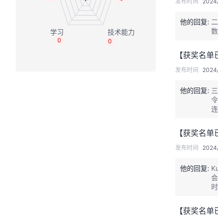
发布时间
2024/
他的回复:
二
数
0
0
发布时间
2024/
他的回复:
三
令
连
据
户
发布时间
2024/
他的回复:
K
会
时
库
应