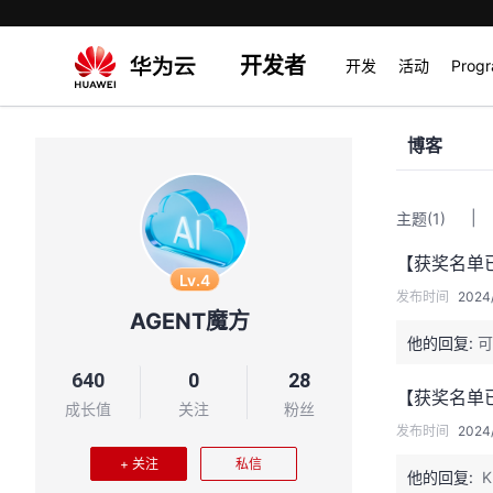
开发者
开发
活动
Prog
博客
|
主题
(1)
Lv.4
发布时间
2024/
AGENT魔方
他的回复:
640
0
28
成长值
关注
粉丝
发布时间
2024/
+ 关注
私信
他的回复:
K