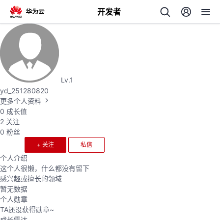
开发者
返
回
Lv.1
yd_251280820
更多个人资料
0
成长值
个
2
关注
0
粉丝
我
人
+ 关注
私信
个人介绍
我
的
主
这个人很懒，什么都没有留下
感兴趣或擅长的领域
我
的
开
暂无数据
页
个人勋章
TA还没获得勋章~
我
的
开
发
成长雷达