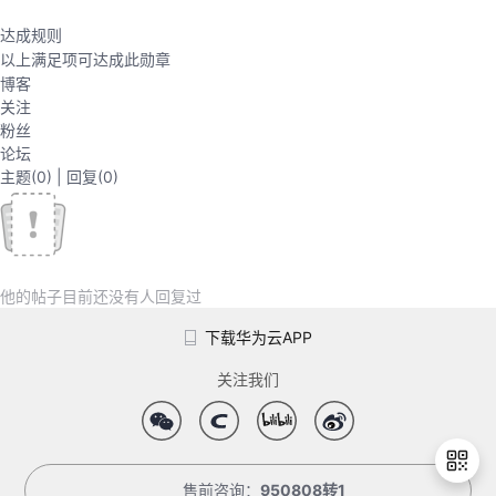
议
注
验
收
达成规则
以上满足
项可达成此勋章
藏
博客
关注
粉丝
论坛
主题
(0)
|
回复
(0)
他的帖子目前还没有人回复过
下载华为云APP
关注我们
售前咨询：
950808转1