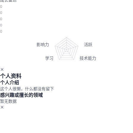
0
的
Programs
发
者
0
0
支
者
我
0
0
持
学
的
我
我
堂
博
的
我
的
我
客
论
的
我
我
个人资料
技
的
坛
圈
的
我
个人介绍
的
我
这个人很懒，什么都没有留下
感兴趣或擅长的领域
术
云
子
直
的
我
课
的
我
暂无数据
支
声
播
活
的
程
认
的
我
持
建
动
关
证
实
的