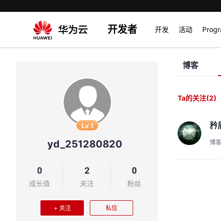
开发者
开发
活动
Prog
博客
Ta的关注
(2)
矜
Lv.1
yd_251280820
博
0
2
0
成长值
关注
粉丝
+ 关注
私信