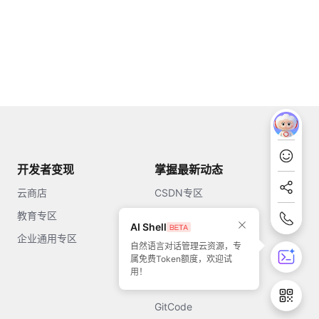
开发者变现
掌握最新动态
云商店
CSDN专区
教育专区
知乎
AI Shell
企业通用专区
开源中国
自然语言对话管理云资源，专
属免费Token额度，欢迎试
51CTO
用！
今日头条
GitCode