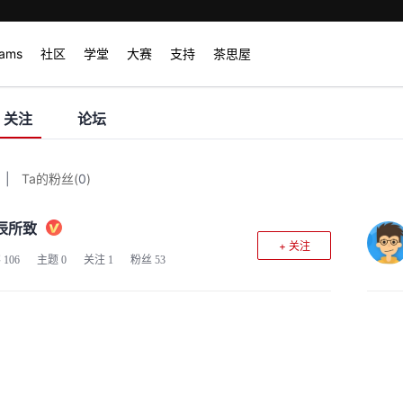
rams
社区
学堂
大赛
支持
茶思屋
关注
论坛
|
Ta的粉丝
(
0
)
辰所致
+ 关注
客
106
主题
0
关注
1
粉丝
53