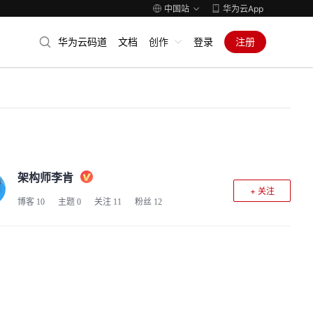
中国站
华为云App
华为云码道
文档
创作
登录
注册
架构师李肯
+ 关注
博客
10
主题
0
关注
11
粉丝
12