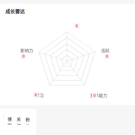
者
成长雷达
我
0
的
我
博
的
我
0
0
客
论
的
我
坛
圈
的
我
0
0
子
直
的
我
我
播
活
的
博
关
粉
客
注
丝
我
动
关
的