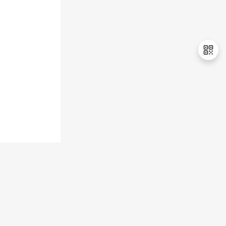
持
建
证
实
的
议
验
收
藏
退
出
登
录