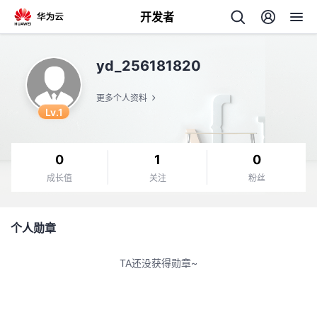
开发者
返
yd_256181820
回
更多个人资料
Lv.1
0
1
0
个
成长值
关注
粉丝
我
人
个人勋章
的
主
TA还没获得勋章~
开
页
发