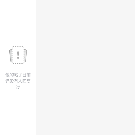
我
注
的
开
的
Programs
发
支
者
持
学
我
堂
他的帖子目前
的
我
我
还没有人回复
过
技
的
的
我
术
云
课
的
我
支
声
程
认
的
我