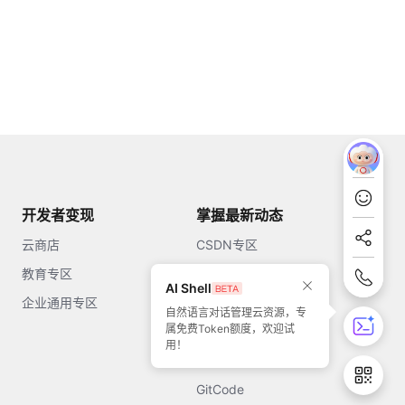
开发者变现
掌握最新动态
云商店
CSDN专区
教育专区
知乎
AI Shell
企业通用专区
开源中国
自然语言对话管理云资源，专
属免费Token额度，欢迎试
51CTO
用！
今日头条
GitCode