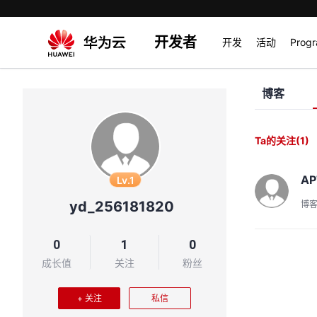
开发者
开发
活动
Prog
博客
Ta的关注
(1)
AP
Lv.1
yd_256181820
博
0
1
0
成长值
关注
粉丝
+ 关注
私信