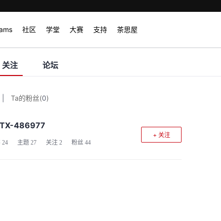
rams
社区
学堂
大赛
支持
茶思屋
关注
论坛
|
Ta的粉丝
(
0
)
TX-486977
+ 关注
客
24
主题
27
关注
2
粉丝
44