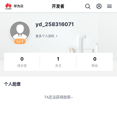
开发者
返
yd_258316071
回
更多个人资料
Lv.1
0
1
0
个
成长值
关注
粉丝
我
人
个人勋章
的
主
TA还没获得勋章~
开
页
发