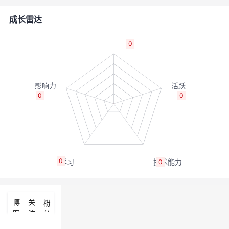
者
成长雷达
我
0
的
我
博
的
我
0
0
客
论
的
我
坛
圈
的
我
0
0
子
直
的
我
我
播
活
的
博
关
粉
客
注
丝
我
动
关
的