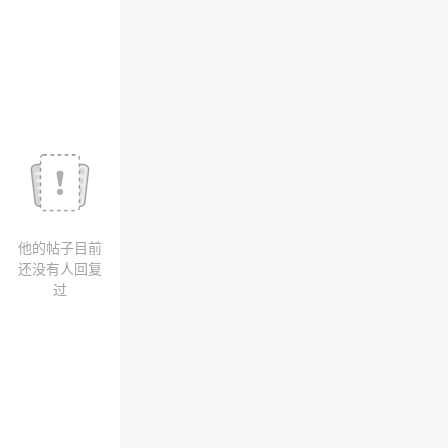
我
注
的
开
的
Programs
发
支
者
持
学
我
堂
他的帖子目前
的
我
我
还没有人回复
过
技
的
的
我
术
云
课
的
我
支
声
程
认
的
我