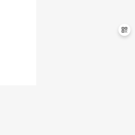
持
建
证
实
的
议
验
收
藏
退
出
登
录