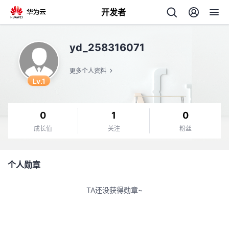
开发者
返
yd_258316071
回
更多个人资料
Lv.1
0
1
0
个
成长值
关注
粉丝
我
人
个人勋章
的
主
TA还没获得勋章~
开
页
发