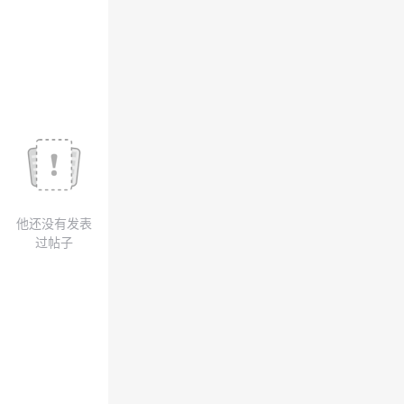
我
注
的
开
的
Programs
发
支
者
持
学
我
堂
他还没有发表
的
我
我
过帖子
技
的
的
我
术
云
课
的
我
支
声
程
认
的
我