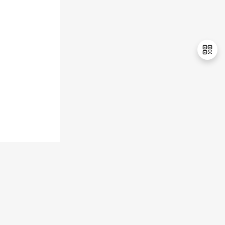
持
建
证
实
的
议
验
收
藏
退
出
登
录