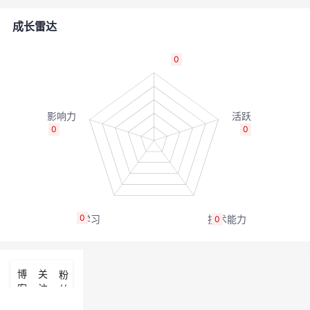
者
成长雷达
我
0
的
我
博
的
我
0
0
客
论
的
我
坛
圈
的
我
0
0
子
直
的
我
我
播
活
的
博
关
粉
客
注
丝
我
动
关
的